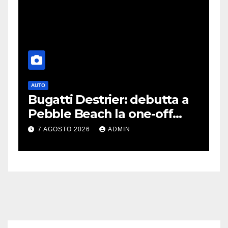
AUTO
G
Bugatti Destrier: debutta a
S
Pebble Beach la one-off
P
derivata dalla Bolide
d
7 AGOSTO 2026
ADMIN
c