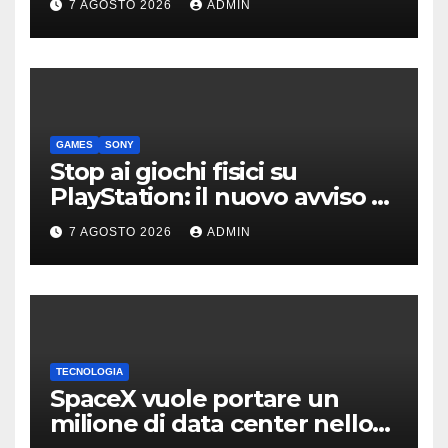
7 AGOSTO 2026
ADMIN
GAMES
SONY
Stop ai giochi fisici su
PlayStation: il nuovo avviso di
Sony è l’ennesima conferma
7 AGOSTO 2026
ADMIN
TECNOLOGIA
SpaceX vuole portare un
milione di data center nello