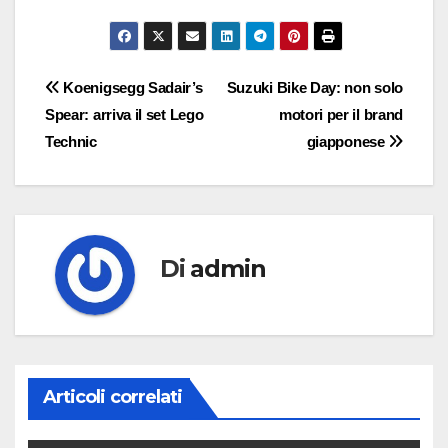
Navigazione
Koenigsegg Sadair’s
Suzuki Bike Day: non solo
Spear: arriva il set Lego
motori per il brand
articoli
Technic
giapponese
Di
admin
Articoli correlati