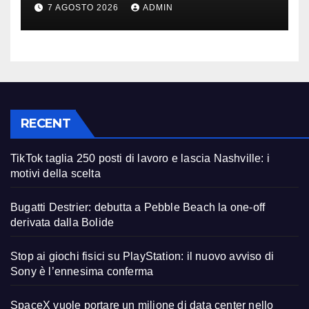
spazio: Nvidia sarà il cervello
7 AGOSTO 2026
ADMIN
RECENT
TikTok taglia 250 posti di lavoro e lascia Nashville: i
motivi della scelta
Bugatti Destrier: debutta a Pebble Beach la one-off
derivata dalla Bolide
Stop ai giochi fisici su PlayStation: il nuovo avviso di
Sony è l’ennesima conferma
SpaceX vuole portare un milione di data center nello