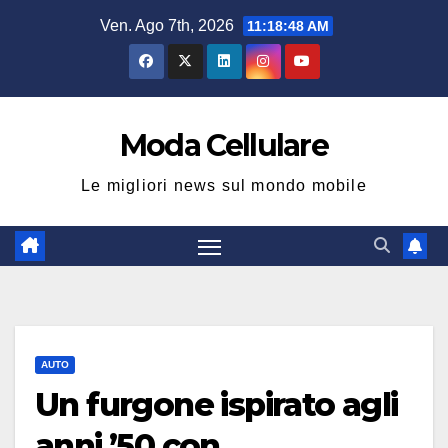
Salta
Ven. Ago 7th, 2026
11:18:49 AM
al
contenuto
Moda Cellulare
Le migliori news sul mondo mobile
AUTO
Un furgone ispirato agli
anni ’50 con