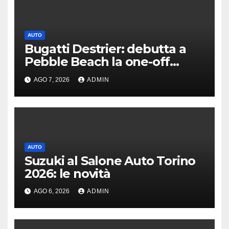
AUTO
Bugatti Destrier: debutta a
Pebble Beach la one-off
derivata dalla Bolide
AGO 7, 2026
ADMIN
AUTO
Suzuki al Salone Auto Torino
2026: le novità
AGO 6, 2026
ADMIN