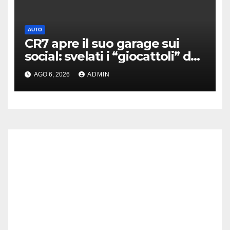
AUTO
CR7 apre il suo garage sui
social: svelati i “giocattoli” da
oltre 40 milioni
AGO 6, 2026
ADMIN