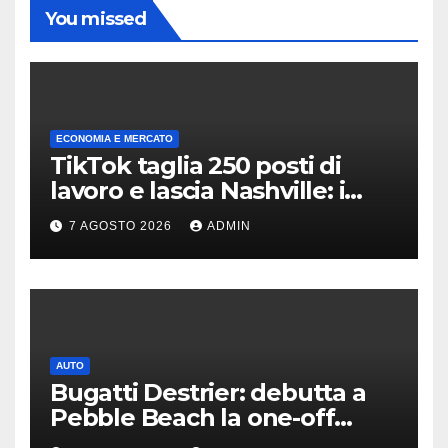
You missed
ECONOMIA E MERCATO
TikTok taglia 250 posti di
lavoro e lascia Nashville: i
motivi della scelta
7 AGOSTO 2026
ADMIN
AUTO
Bugatti Destrier: debutta a
Pebble Beach la one-off
derivata dalla Bolide