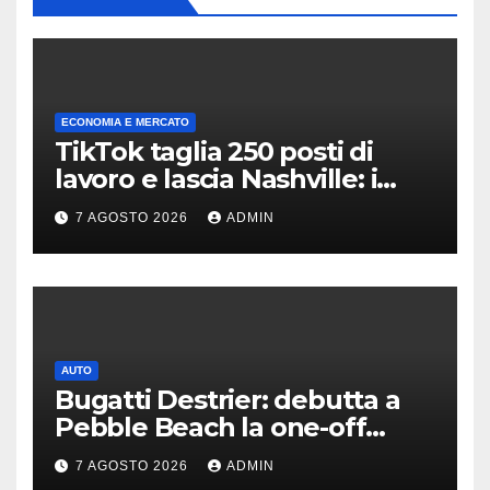
ECONOMIA E MERCATO
TikTok taglia 250 posti di
lavoro e lascia Nashville: i
motivi della scelta
7 AGOSTO 2026
ADMIN
AUTO
Bugatti Destrier: debutta a
Pebble Beach la one-off
derivata dalla Bolide
7 AGOSTO 2026
ADMIN