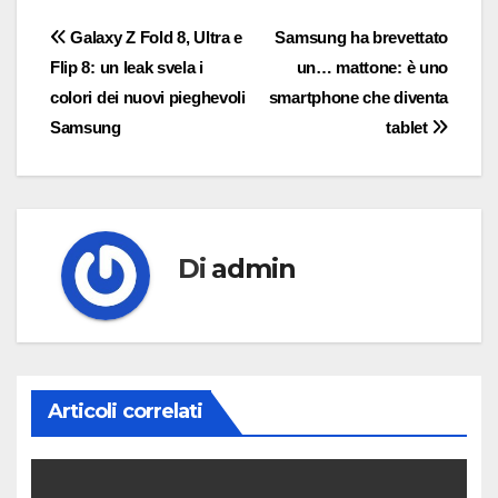
Navigazione
Galaxy Z Fold 8, Ultra e
Samsung ha brevettato
Flip 8: un leak svela i
un… mattone: è uno
articoli
colori dei nuovi pieghevoli
smartphone che diventa
Samsung
tablet
Di
admin
Articoli correlati