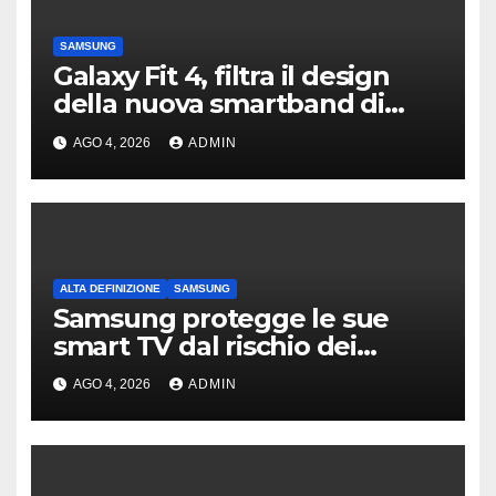
SAMSUNG
Galaxy Fit 4, filtra il design
della nuova smartband di
Samsung
AGO 4, 2026
ADMIN
ALTA DEFINIZIONE
SAMSUNG
Samsung protegge le sue
smart TV dal rischio dei
“Residential Proxy”
AGO 4, 2026
ADMIN