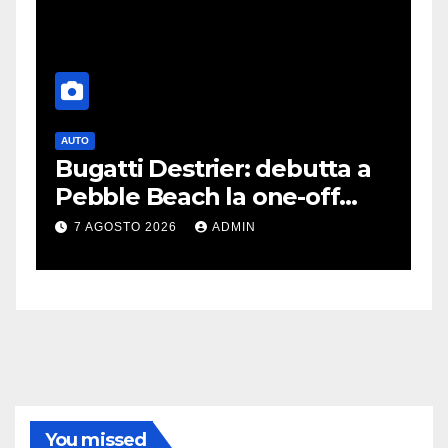
AUTO
G
Bugatti Destrier: debutta a
S
Pebble Beach la one-off
P
derivata dalla Bolide
d
7 AGOSTO 2026
ADMIN
c
You missed