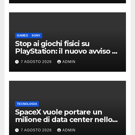
GAMES
SONY
Stop ai giochi fisici su
PlayStation: il nuovo avviso di
Sony è l’ennesima conferma
7 AGOSTO 2026
ADMIN
TECNOLOGIA
SpaceX vuole portare un
milione di data center nello
spazio: Nvidia sarà il cervello
7 AGOSTO 2026
ADMIN