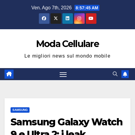
Salta
Ven. Ago 7th, 2026
8:57:46 AM
al
contenuto
Moda Cellulare
Le migliori news sul mondo mobile
SAMSUNG
Samsung Galaxy Watch
9 e Ultra 2: i leak