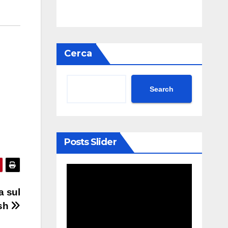
Cerca
Search
Posts Slider
a sul
osh