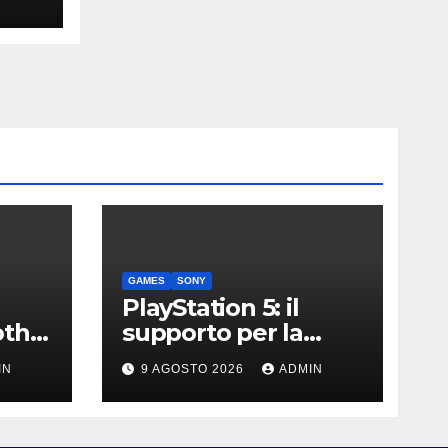
GAMES
SONY
PlayStation 5: il
th è
supporto per la
u
console Sony durerà
IN
9 AGOSTO 2026
ADMIN
ancora diversi anni?