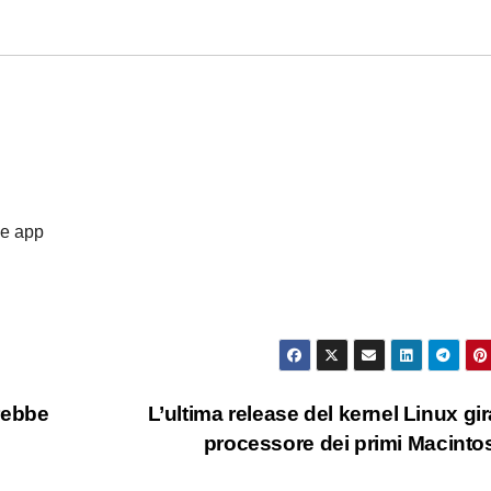
le app
rebbe
L’ultima release del kernel Linux gir
processore dei primi Macint