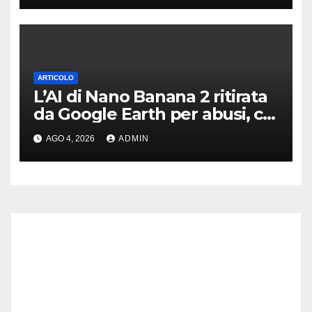
ARTICOLO
L’AI di Nano Banana 2 ritirata
da Google Earth per abusi, chi
l’avrebbe mai detto?
AGO 4, 2026
ADMIN