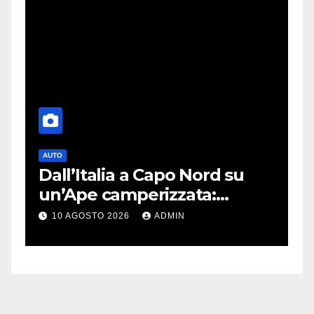
AUTO
T
nk
Dall’Italia a Capo Nord su
S
un’Ape camperizzata:
a
e
l’incredibile impresa di
p
10 AGOSTO 2026
ADMIN
Francesco