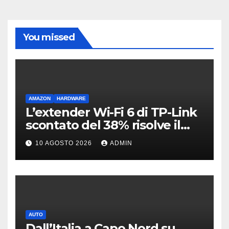
You missed
AMAZON
HARDWARE
L’extender Wi-Fi 6 di TP-Link
scontato del 38% risolve il
problema delle zone morte
10 AGOSTO 2026
ADMIN
AUTO
Dall’Italia a Capo Nord su