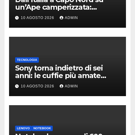
un’Ape camperizzata:
l’incredibile impresa di
10 AGOSTO 2026
ADMIN
Francesco
TECNOLOGIA
Sony torna indietro di sei
anni: le cuffie più amate
potrebbero rinascere
10 AGOSTO 2026
ADMIN
LENOVO
NOTEBOOK