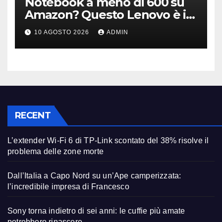
Notebook a meno di 600 su
Amazon? Questo Lenovo è il
modello giusto (anche a rate)
10 AGOSTO 2026
ADMIN
RECENT
L’extender Wi-Fi 6 di TP-Link scontato del 38% risolve il
problema delle zone morte
Dall’Italia a Capo Nord su un’Ape camperizzata:
l’incredibile impresa di Francesco
Sony torna indietro di sei anni: le cuffie più amate
potrebbero rinascere