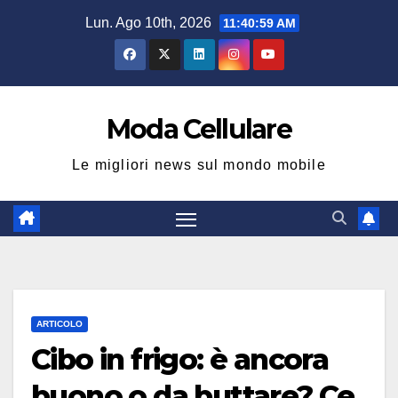
Salta
Lun. Ago 10th, 2026
11:41:00 AM
al
contenuto
Moda Cellulare
Le migliori news sul mondo mobile
ARTICOLO
Cibo in frigo: è ancora
buono o da buttare? Ce