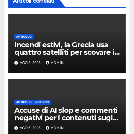
Articoli correlati
ARTICOLO
Incendi estivi, la Grecia usa
quattro satelliti per scovare i
focolai
AGO 8, 2026
ADMIN
ARTICOLO
NOTHING
Accuse di AI slop e commenti
negativi per i contenuti sugli
auricolari CMF Clip Pro
AGO 6, 2026
ADMIN