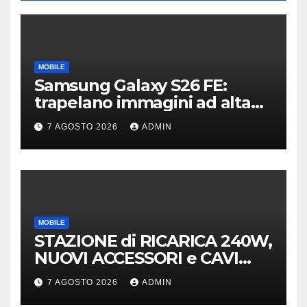
MOBILE
Samsung Galaxy S26 FE:
trapelano immagini ad alta
risoluzione e dettagli sul
7 AGOSTO 2026
ADMIN
design
MOBILE
STAZIONE di RICARICA 240W,
NUOVI ACCESSORI e CAVI
40Gb SBS
7 AGOSTO 2026
ADMIN