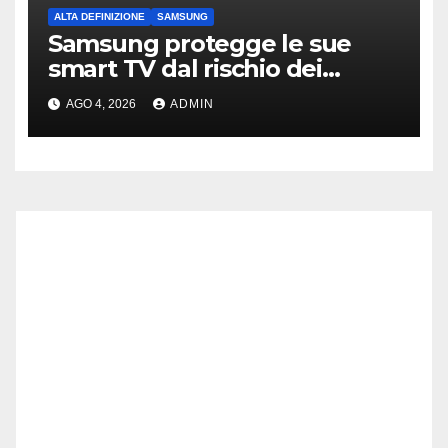
ALTA DEFINIZIONE
SAMSUNG
Samsung protegge le sue
smart TV dal rischio dei
“Residential Proxy”
AGO 4, 2026
ADMIN