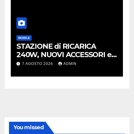
MOBILE
H
STAZIONE di RICARICA
N
240W, NUOVI ACCESSORI e
a
CAVI 40Gb SBS
s
7 AGOSTO 2026
ADMIN
You missed