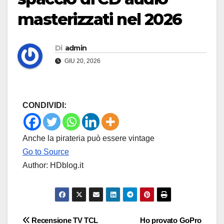
masterizzati nel 2026
Di
admin
GIU 20, 2026
CONDIVIDI:
Anche la pirateria può essere vintage
Go to Source
Author: HDblog.it
Navigazione
Recensione TV TCL
Ho provato GoPro