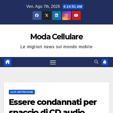
Salta
Ven. Ago 7th, 2026
4:14:52 AM
al
contenuto
Moda Cellulare
Le migliori news sul mondo mobile
ALTA DEFINIZIONE
Essere condannati per
spaccio di CD audio