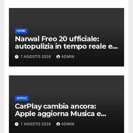
HOME
Narwal Freo 20 ufficiale:
autopulizia in tempo reale e
speciale design in tessuto
7 AGOSTO 2026
ADMIN
APPLE
CarPlay cambia ancora:
Apple aggiorna Musica e
Podcast in auto
7 AGOSTO 2026
ADMIN