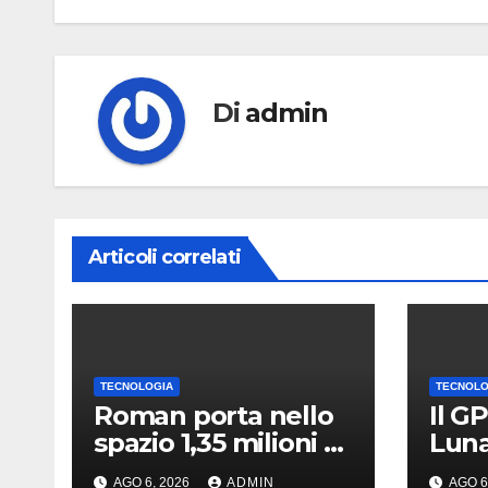
Di
admin
Articoli correlati
TECNOLOGIA
TECNOLO
Roman porta nello
Il GP
spazio 1,35 milioni di
Luna:
nomi e una nuova
astr
AGO 6, 2026
ADMIN
AGO 6