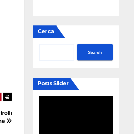
Cerca
Search
Posts Slider
rolli
one