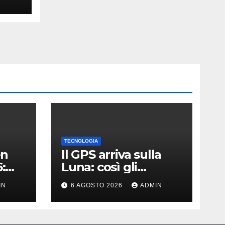
es
TECNOLOGIA
en
Il GPS arriva sulla
:
Luna: così gli
astronauti non si
IN
6 AGOSTO 2026
ADMIN
perderanno più