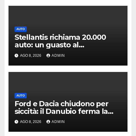
AUTO
Stellantis richiama 20.000
auto: un guasto al
servosterzo potrebbe
AGO 8, 2026
ADMIN
provocare un incendio
AUTO
Ford e Dacia chiudono per
siccità: il Danubio ferma la
produzione auto
AGO 8, 2026
ADMIN