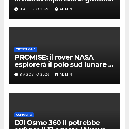
Dawn of The Machine
8 AGOSTO 2026
ADMIN
TECNOLOGIA
PROMISE: il rover NASA
esplorerà il polo sud lunare |
Cosa sappiamo
8 AGOSTO 2026
ADMIN
CURIOSITÀ
DJI Osmo 360 II potrebbe