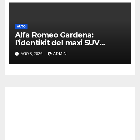
AUTO
Alfa Romeo Gardena:
l’identikit del maxi SUV
immaginato per Usa e Cina
AGO 8, 2026
ADMIN