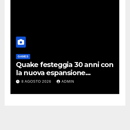
GAMES
T
me
Quake festeggia 30 anni con
P
la nuova espansione
e
gratuita Dawn of The
C
8 AGOSTO 2026
ADMIN
Machine