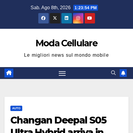
Salta
Sab. Ago 8th, 2026
1:23:55 PM
al
contenuto
Moda Cellulare
Le migliori news sul mondo mobile
AUTO
Changan Deepal S05
Ultra Hybrid arriva in