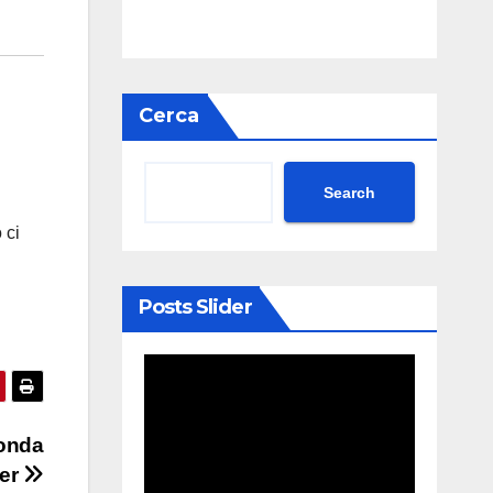
Cerca
Search
 ci
Posts Slider
conda
ser