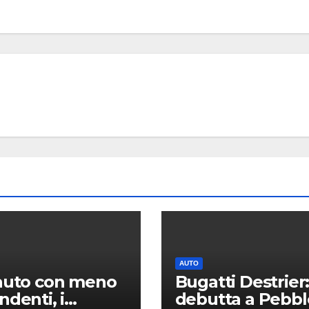
AUTO
auto con meno
Bugatti Destrier
ndenti, i
debutta a Pebbl