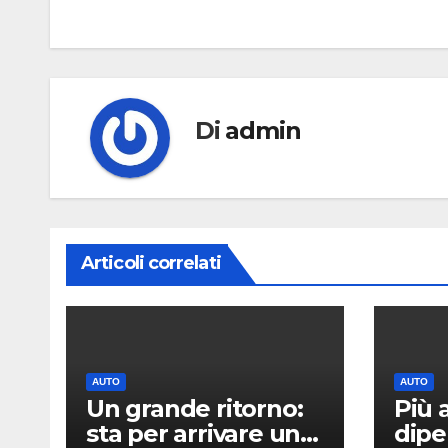
articoli
Di
admin
Articoli correlati
AUTO
AUTO
Un grande ritorno:
Più 
sta per arrivare una
dipe