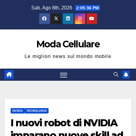
Salta
Sab. Ago 8th, 2026
2:05:37 PM
al
contenuto
Moda Cellulare
Le migliori news sul mondo mobile
NVIDIA
TECNOLOGIA
I nuovi robot di NVIDIA
imparano nuove skill ad