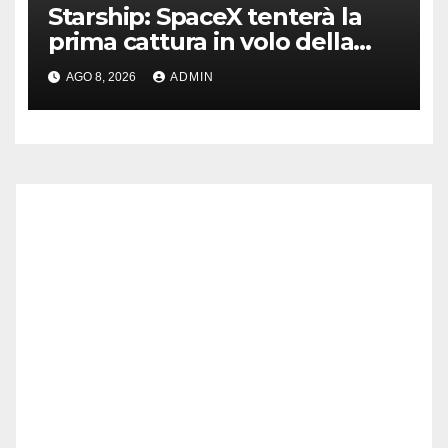
Starship: SpaceX tenterà la
prima cattura in volo della
navetta
AGO 8, 2026
ADMIN