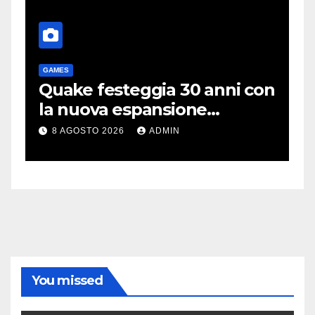
GAMES
T
me
Quake festeggia 30 anni con
P
la nuova espansione
e
gratuita Dawn of The
C
8 AGOSTO 2026
ADMIN
Machine
You missed