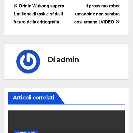
Navigazione
Origin Wukong supera
Il prossimo robot
1 milione di task e sfida il
umanoide non sembra
articoli
futuro della crittografia
così umano | VIDEO
Di
admin
Articoli correlati