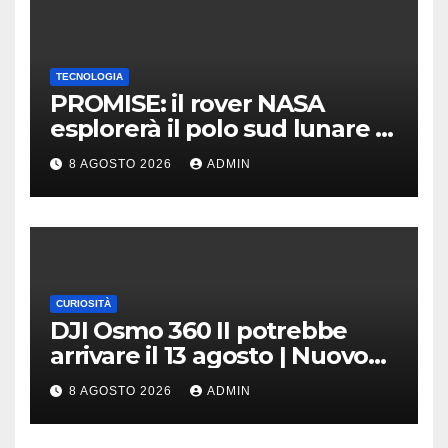
TECNOLOGIA
PROMISE: il rover NASA
esplorerà il polo sud lunare |
Cosa sappiamo
8 AGOSTO 2026
ADMIN
CURIOSITÀ
DJI Osmo 360 II potrebbe
arrivare il 13 agosto | Nuovo
teaser
8 AGOSTO 2026
ADMIN