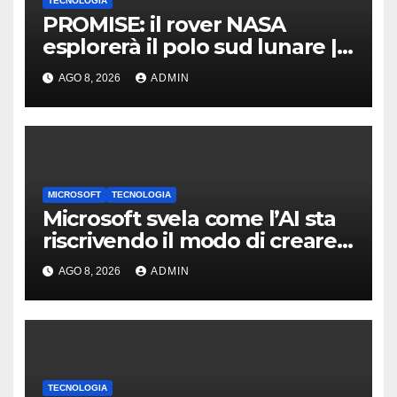
TECNOLOGIA
PROMISE: il rover NASA
esplorerà il polo sud lunare |
Cosa sappiamo
AGO 8, 2026
ADMIN
MICROSOFT
TECNOLOGIA
Microsoft svela come l’AI sta
riscrivendo il modo di creare
software
AGO 8, 2026
ADMIN
TECNOLOGIA