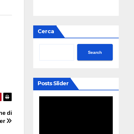
Cerca
Search
Posts Slider
ne di
mer