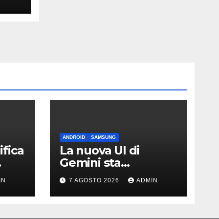
ANDROID
SAMSUNG
fica
La nuova UI di
Gemini sta
arrivando sui Galaxy
IN
7 AGOSTO 2026
ADMIN
Watch: primi
avvistamenti