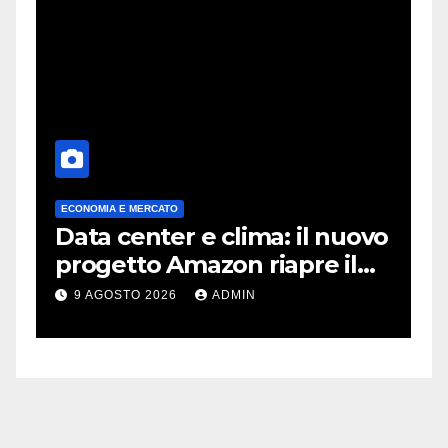
ECONOMIA E MERCATO
A
Data center e clima: il nuovo
X
progetto Amazon riapre il
c
dibattito sulle emissioni
p
9 AGOSTO 2026
ADMIN