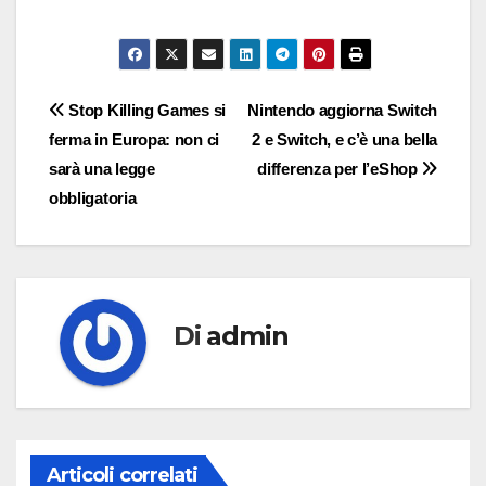
Navigazione
Stop Killing Games si
Nintendo aggiorna Switch
ferma in Europa: non ci
2 e Switch, e c’è una bella
articoli
sarà una legge
differenza per l’eShop
obbligatoria
Di
admin
Articoli correlati