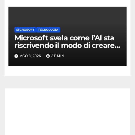
MICROSOFT
TECNOLOGIA
Microsoft svela come l’AI sta
riscrivendo il modo di creare
software
AGO 8, 2026
ADMIN