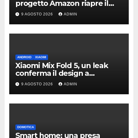
progetto Amazon riapre il
dibattito sulle emissioni
9 AGOSTO 2026
ADMIN
ANDROID
XIAOMI
Xiaomi Mix Fold 5, un leak
conferma il design a
passaporto e HyperOS 4
9 AGOSTO 2026
ADMIN
DOMOTICA
Smart home: una presa