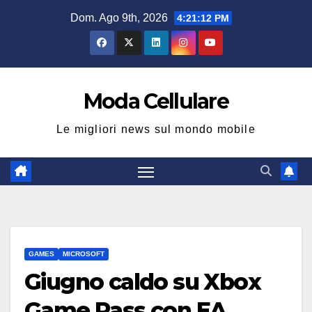
Salta
Dom. Ago 9th, 2026
4:21:13 PM
al
contenuto
Moda Cellulare
Le migliori news sul mondo mobile
GAMES
MICROSOFT
Giugno caldo su Xbox
Game Pass con EA