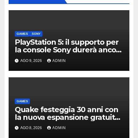
GAMES
SONY
PlayStation 5: il supporto per
la console Sony durerà ancora
diversi anni?
AGO 9, 2026
ADMIN
GAMES
Quake festeggia 30 anni con
la nuova espansione gratuita
Dawn of The Machine
AGO 8, 2026
ADMIN