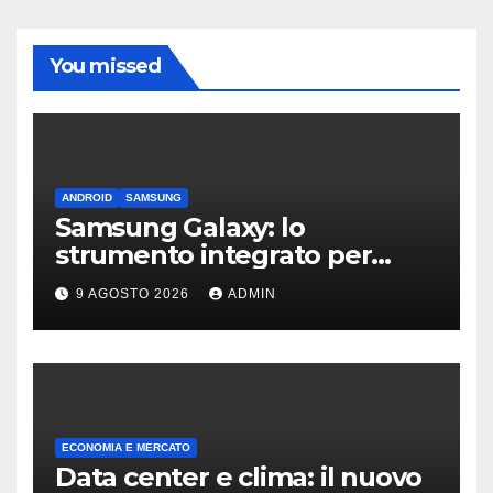
You missed
ANDROID
SAMSUNG
Samsung Galaxy: lo
strumento integrato per
liberare spazio sullo
9 AGOSTO 2026
ADMIN
smartphone
ECONOMIA E MERCATO
Data center e clima: il nuovo