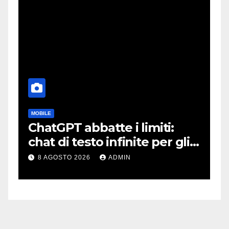
MOBILE
C
ChatGPT abbatte i limiti:
S
:
chat di testo infinite per gli
s
account gratis e intelligenza
l
8 AGOSTO 2026
ADMIN
potenziata