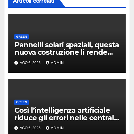
Articoli correlati
GREEN
Pannelli solari spaziali, questa
nuova costruzione li rende
molto più convenienti
AGO 6, 2026
ADMIN
GREEN
Così l’intelligenza artificiale
riduce gli errori nelle centrali
nucleari
AGO 5, 2026
ADMIN