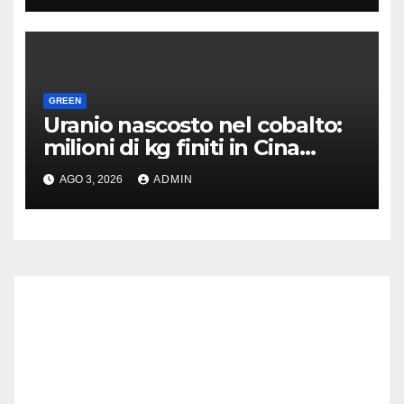
GREEN
Uranio nascosto nel cobalto:
milioni di kg finiti in Cina
senza controlli
AGO 3, 2026
ADMIN