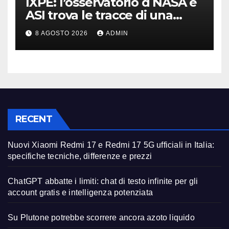
IXPE: l’osservatorio d NASA e
ASI trova le tracce di una
teoria formulata 90 anni fa
8 AGOSTO 2026
ADMIN
RECENT
Nuovi Xiaomi Redmi 17 e Redmi 17 5G ufficiali in Italia:
specifiche tecniche, differenze e prezzi
ChatGPT abbatte i limiti: chat di testo infinite per gli
account gratis e intelligenza potenziata
Su Plutone potrebbe scorrere ancora azoto liquido