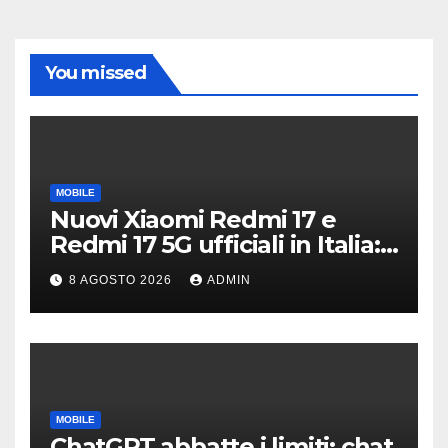
You missed
MOBILE
Nuovi Xiaomi Redmi 17 e
Redmi 17 5G ufficiali in Italia:
specifiche tecniche,
8 AGOSTO 2026
ADMIN
differenze e prezzi
MOBILE
ChatGPT abbatte i limiti: chat