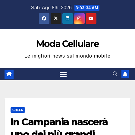
Salta
Sab. Ago 8th, 2026
3:03:35 AM
al
contenuto
Moda Cellulare
Le migliori news sul mondo mobile
GREEN
In Campania nascerà
uno dei più grandi