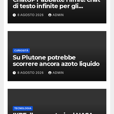
di testo infinite per gli
account gratis e intelligenza
8 AGOSTO 2026
ADMIN
potenziata
CURIOSITÀ
Su Plutone potrebbe
scorrere ancora azoto liquido
8 AGOSTO 2026
ADMIN
TECNOLOGIA