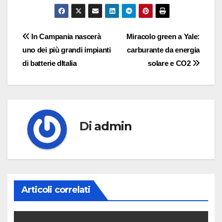
Navigazione
In Campania nascerà
Miracolo green a Yale:
uno dei più grandi impianti
carburante da energia
articoli
di batterie dItalia
solare e CO2
Di
admin
Articoli correlati