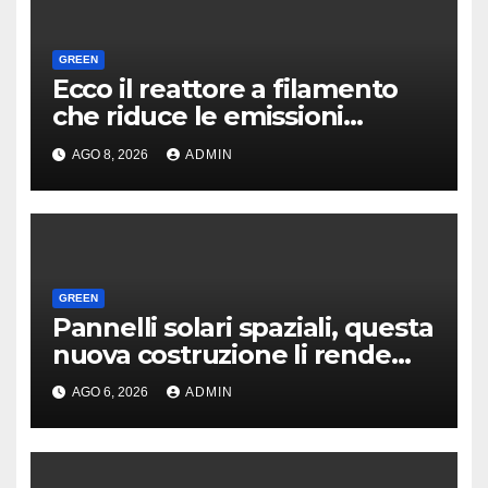
GREEN
Ecco il reattore a filamento
che riduce le emissioni
dell’industria chimica
AGO 8, 2026
ADMIN
GREEN
Pannelli solari spaziali, questa
nuova costruzione li rende
molto più convenienti
AGO 6, 2026
ADMIN