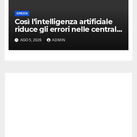
GREEN
Così l’intelligenza artificiale
riduce gli errori nelle centrali
nucleari
AGO 5, 2026
ADMIN