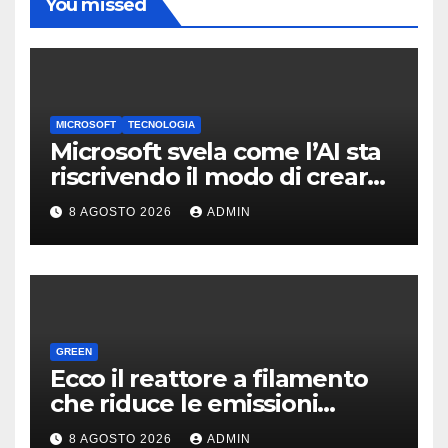
You missed
MICROSOFT
TECNOLOGIA
Microsoft svela come l’AI sta
riscrivendo il modo di creare
software
8 AGOSTO 2026
ADMIN
GREEN
Ecco il reattore a filamento
che riduce le emissioni
dell’industria chimica
8 AGOSTO 2026
ADMIN