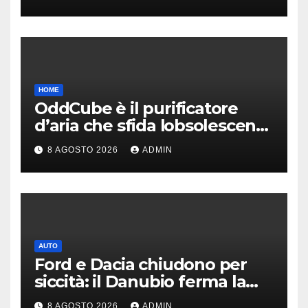
HOME
OddCube è il purificatore
d’aria che sfida lobsolescenza
programmata
8 AGOSTO 2026
ADMIN
AUTO
Ford e Dacia chiudono per
siccità: il Danubio ferma la
produzione auto
8 AGOSTO 2026
ADMIN