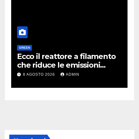
GREEN
H
a
Ecco il reattore a filamento
O
e
che riduce le emissioni
d
dell’industria chimica
l
8 AGOSTO 2026
ADMIN