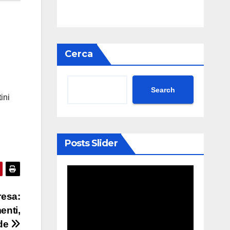
Cerca
Search
ini
Posts Slider
resa:
enti,
ade