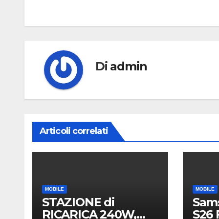
Di
admin
Articoli correlati
MOBILE
MOBILE
STAZIONE di
Sam
RICARICA 240W,
S26 