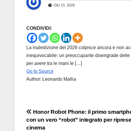
GIU 15, 2026
CONDIVIDI:
La maledizione del 2026 colpisce ancora e non ac
inequivocabile: un preoccupante downgrade delle pr
per avere tra le mani le […]
Go to Source
Author: Leonardo Mallia
Navigazione
Honor Robot Phone: il primo smartph
con un vero “robot” integrato per ripres
articoli
cinema