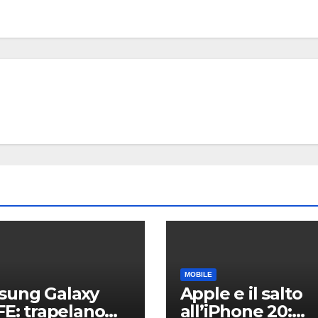
ECONOMIA E MERC
TikTok
250 pos
lavoro 
7 AGOSTO 2
Nashvil
motivi 
scelta
MOBILE
sung Galaxy
Apple e il salto
FE: trapelano
all’iPhone 20: