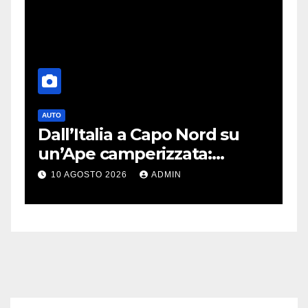
AUTO
T
nk
Dall’Italia a Capo Nord su
S
un’Ape camperizzata:
a
e
l’incredibile impresa di
p
10 AGOSTO 2026
ADMIN
Francesco