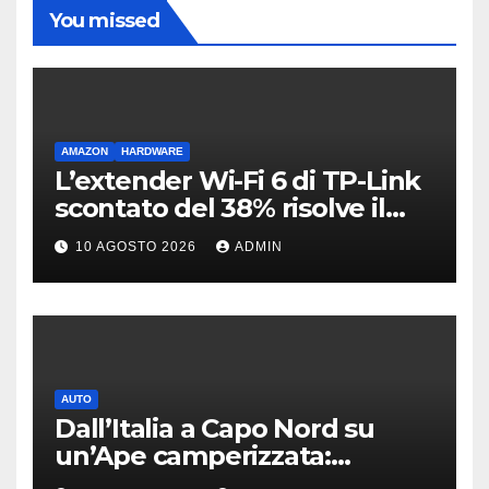
You missed
AMAZON
HARDWARE
L’extender Wi-Fi 6 di TP-Link
scontato del 38% risolve il
problema delle zone morte
10 AGOSTO 2026
ADMIN
AUTO
Dall’Italia a Capo Nord su
un’Ape camperizzata:
l’incredibile impresa di