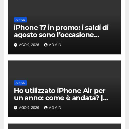
APPLE
iPhone 17 in promo: i saldi di
agosto sono l’occasione
giusta per l’acquisto prima
AGO 9, 2026
ADMIN
degli aumenti
APPLE
Ho utilizzato iPhone Air per
un anno: come è andata? |
Video
AGO 9, 2026
ADMIN