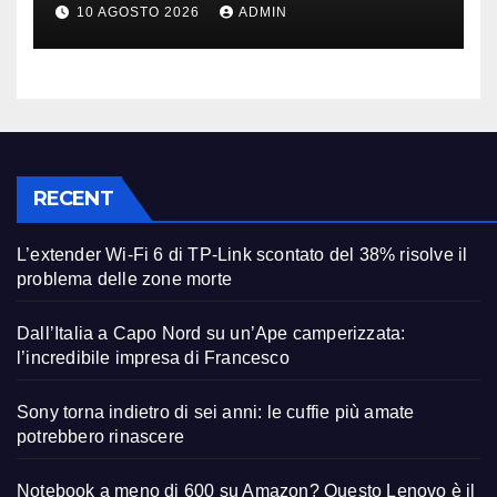
modello giusto (anche a rate)
10 AGOSTO 2026
ADMIN
RECENT
L’extender Wi-Fi 6 di TP-Link scontato del 38% risolve il
problema delle zone morte
Dall’Italia a Capo Nord su un’Ape camperizzata:
l’incredibile impresa di Francesco
Sony torna indietro di sei anni: le cuffie più amate
potrebbero rinascere
Notebook a meno di 600 su Amazon? Questo Lenovo è il