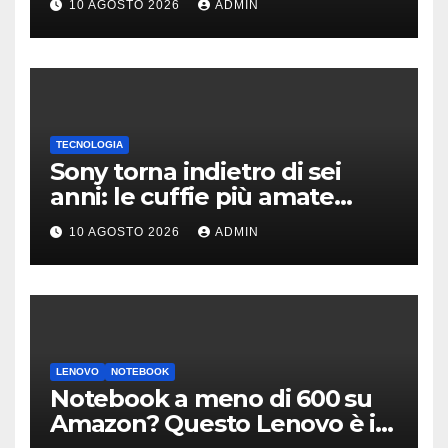
10 AGOSTO 2026
ADMIN
Francesco
TECNOLOGIA
Sony torna indietro di sei
anni: le cuffie più amate
potrebbero rinascere
10 AGOSTO 2026
ADMIN
LENOVO
NOTEBOOK
Notebook a meno di 600 su
Amazon? Questo Lenovo è il