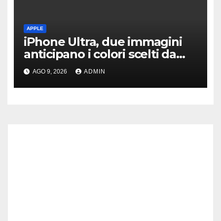
APPLE
iPhone Ultra, due immagini
anticipano i colori scelti da
Apple per il suo pieghevole
AGO 9, 2026
ADMIN