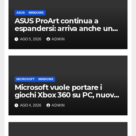
ASUS
WINDOWS
ASUS ProArt continua a
espandersi: arriva anche un
box SSD di fascia alta
AGO 5, 2026
ADMIN
MICROSOFT
WINDOWS
Microsoft vuole portare i
giochi Xbox 360 su PC, nuove
indiscrezioni
AGO 4, 2026
ADMIN