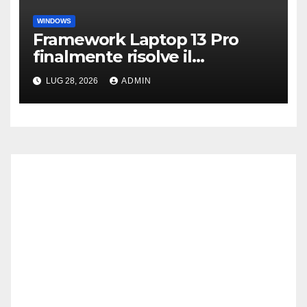
WINDOWS
Framework Laptop 13 Pro
finalmente risolve il
problema dei driver di
LUG 28, 2026
ADMIN
Windows 11