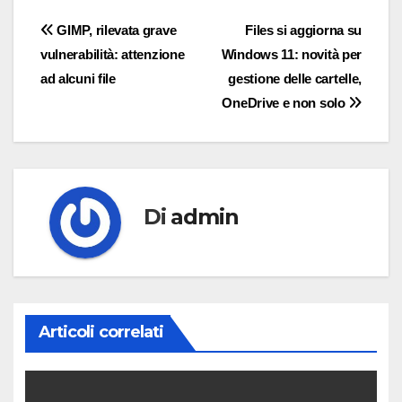
Navigazione
GIMP, rilevata grave
Files si aggiorna su
vulnerabilità: attenzione
Windows 11: novità per
articoli
ad alcuni file
gestione delle cartelle,
OneDrive e non solo
Di
admin
Articoli correlati