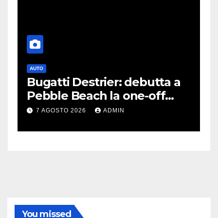
AUTO
G
Bugatti Destrier: debutta a
S
Pebble Beach la one-off
P
derivata dalla Bolide
d
7 AGOSTO 2026
ADMIN
c
You missed