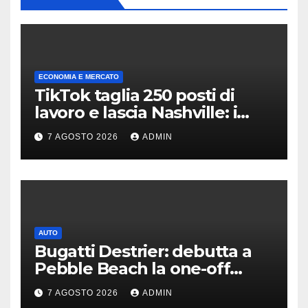
ECONOMIA E MERCATO
TikTok taglia 250 posti di
lavoro e lascia Nashville: i
motivi della scelta
7 AGOSTO 2026
ADMIN
AUTO
Bugatti Destrier: debutta a
Pebble Beach la one-off
derivata dalla Bolide
7 AGOSTO 2026
ADMIN