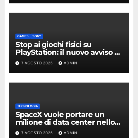
GAMES
SONY
Stop ai giochi fisici su
PlayStation: il nuovo avviso di
Sony è l’ennesima conferma
7 AGOSTO 2026
ADMIN
TECNOLOGIA
SpaceX vuole portare un
milione di data center nello
spazio: Nvidia sarà il cervello
7 AGOSTO 2026
ADMIN