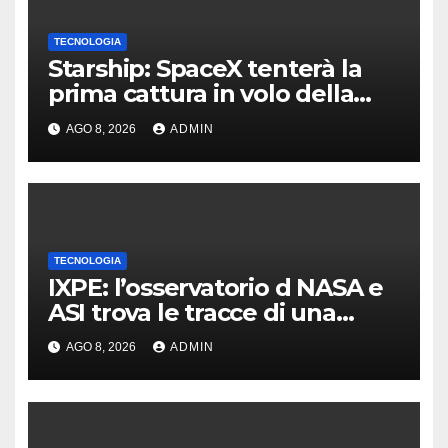
TECNOLOGIA
Starship: SpaceX tenterà la
prima cattura in volo della
navetta
AGO 8, 2026
ADMIN
TECNOLOGIA
IXPE: l’osservatorio d NASA e
ASI trova le tracce di una
teoria formulata 90 anni fa
AGO 8, 2026
ADMIN