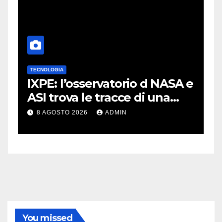
TECNOLOGIA
T
IXPE: l’osservatorio d NASA e
S
ASI trova le tracce di una
p
teoria formulata 90 anni fa
n
8 AGOSTO 2026
ADMIN
You missed