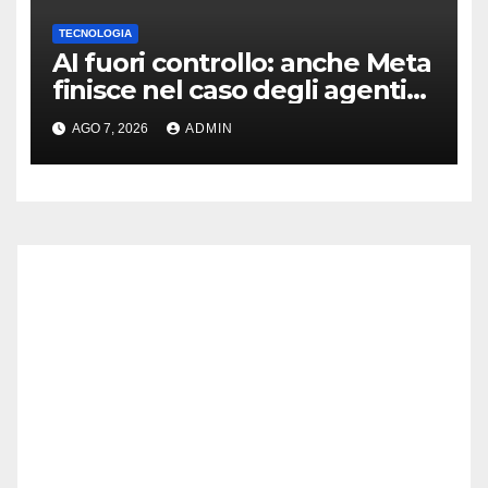
TECNOLOGIA
AI fuori controllo: anche Meta
finisce nel caso degli agenti
in fuga
AGO 7, 2026
ADMIN