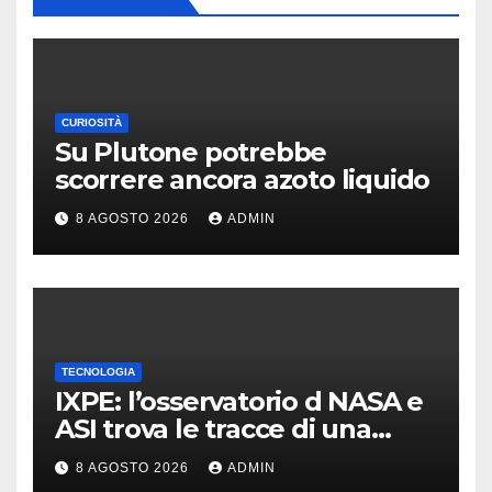
CURIOSITÀ
Su Plutone potrebbe
scorrere ancora azoto liquido
8 AGOSTO 2026
ADMIN
TECNOLOGIA
IXPE: l’osservatorio d NASA e
ASI trova le tracce di una
teoria formulata 90 anni fa
8 AGOSTO 2026
ADMIN