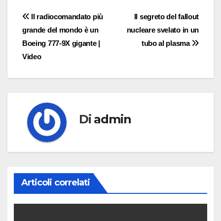
Navigazione
Il radiocomandato più
Il segreto del fallout
grande del mondo è un
nucleare svelato in un
articoli
Boeing 777-9X gigante |
tubo al plasma
Video
Di
admin
Articoli correlati