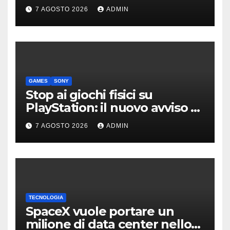
derivata dalla Bolide
7 AGOSTO 2026
ADMIN
GAMES
SONY
Stop ai giochi fisici su
PlayStation: il nuovo avviso di
Sony è l’ennesima conferma
7 AGOSTO 2026
ADMIN
TECNOLOGIA
SpaceX vuole portare un
milione di data center nello