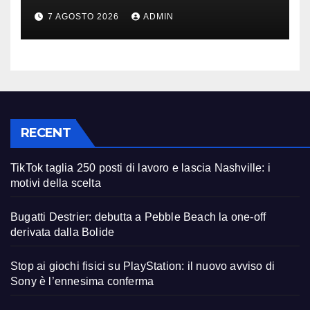
spazio: Nvidia sarà il cervello
7 AGOSTO 2026
ADMIN
RECENT
TikTok taglia 250 posti di lavoro e lascia Nashville: i
motivi della scelta
Bugatti Destrier: debutta a Pebble Beach la one-off
derivata dalla Bolide
Stop ai giochi fisici su PlayStation: il nuovo avviso di
Sony è l’ennesima conferma