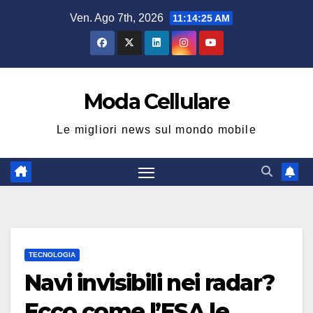
Salta
Ven. Ago 7th, 2026
11:14:26 AM
al
contenuto
Moda Cellulare
Le migliori news sul mondo mobile
TECNOLOGIA
Navi invisibili nei radar?
Ecco come l’ESA le