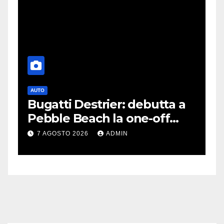
AUTO
G
Bugatti Destrier: debutta a
S
Pebble Beach la one-off
P
derivata dalla Bolide
d
7 AGOSTO 2026
ADMIN
c