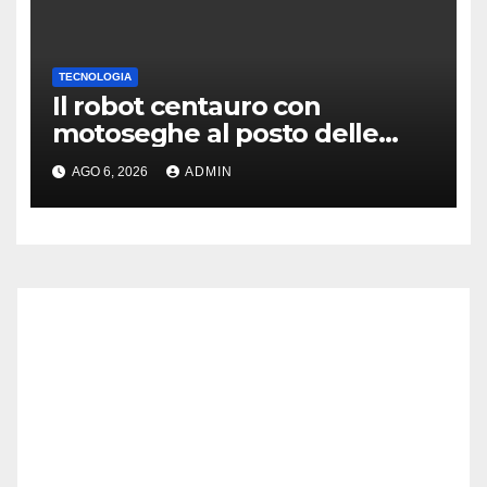
TECNOLOGIA
Il robot centauro con
motoseghe al posto delle
mani è pronto per le missioni
AGO 6, 2026
ADMIN
impossibili