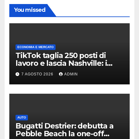
You missed
ECONOMIA E MERCATO
TikTok taglia 250 posti di
lavoro e lascia Nashville: i
motivi della scelta
7 AGOSTO 2026
ADMIN
AUTO
Bugatti Destrier: debutta a
Pebble Beach la one-off