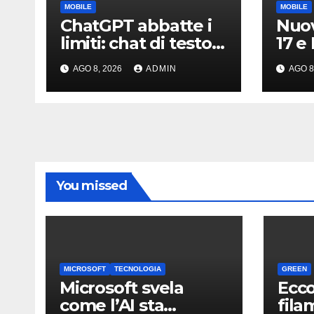
MOBILE
MOBILE
ChatGPT abbatte i
Nuov
limiti: chat di testo
17 e
infinite per gli
uffic
AGO 8, 2026
ADMIN
AGO 8
account gratis e
spec
intelligenza
diff
potenziata
You missed
MICROSOFT
TECNOLOGIA
GREEN
Microsoft svela
Ecco
come l’AI sta
fila