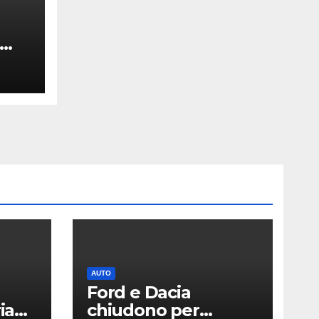
RI e
AUTO
Ford e Dacia
ia
chiudono per