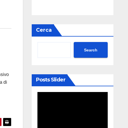
Cerca
Search
nsivo
Posts Slider
a di