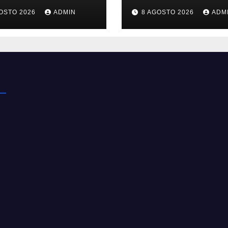
ce le emissioni
che sfida
OSTO 2026
ADMIN
8 AGOSTO 2026
ADM
’industria
lobsolescenza
ica
programmata