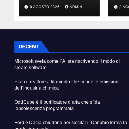
riscrivendo il modo
ridu
8 AGOSTO 2026
ADMIN
8 AG
di creare software
dell
chim
RECENT
Microsoft svela come l’AI sta riscrivendo il modo di
creare software
Ecco il reattore a filamento che riduce le emissioni
dell’industria chimica
OddCube è il purificatore d’aria che sfida
lobsolescenza programmata
Ford e Dacia chiudono per siccità: il Danubio ferma la
produzione auto