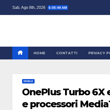
Salta
Sab. Ago 8th, 2026
6:05:50 AM
al
contenuto
HOME
CONTATTI
PRIVACY P
MOBILE
OnePlus Turbo 6X 
e processori MediaT