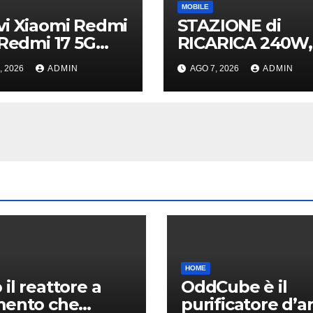
MOBILE
i Xiaomi Redmi
STAZIONE di
 Redmi 17 5G
RICARICA 240W,
iali in Italia:
NUOVI ACCESSO
, 2026
ADMIN
AGO 7, 2026
ADMIN
ifiche tecniche,
CAVI 40Gb SBS
erenze e prezzi
HOME
 il reattore a
OddCube è il
mento che
purificatore d’ar