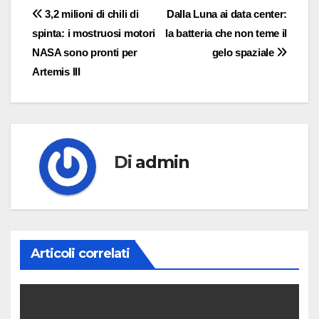
Navigazione
3,2 milioni di chili di
Dalla Luna ai data center:
spinta: i mostruosi motori
la batteria che non teme il
articoli
NASA sono pronti per
gelo spaziale
Artemis III
Di
admin
Articoli correlati