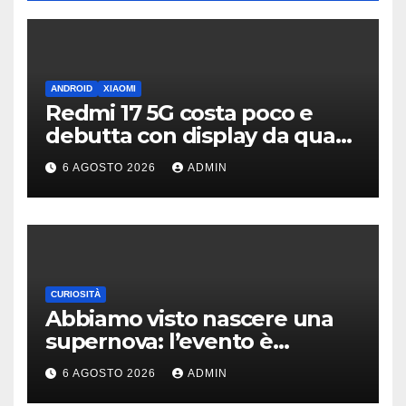
ANDROID
XIAOMI
Redmi 17 5G costa poco e
debutta con display da quasi
7 pollici e batteria enorme
6 AGOSTO 2026
ADMIN
CURIOSITÀ
Abbiamo visto nascere una
supernova: l’evento è
rarissimo
6 AGOSTO 2026
ADMIN