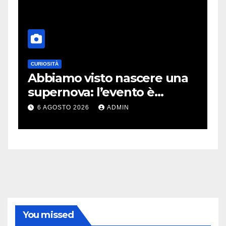
CURIOSITÀ
E
Abbiamo visto nascere una
C
supernova: l’evento è
r
rarissimo
i
6 AGOSTO 2026
ADMIN
You missed