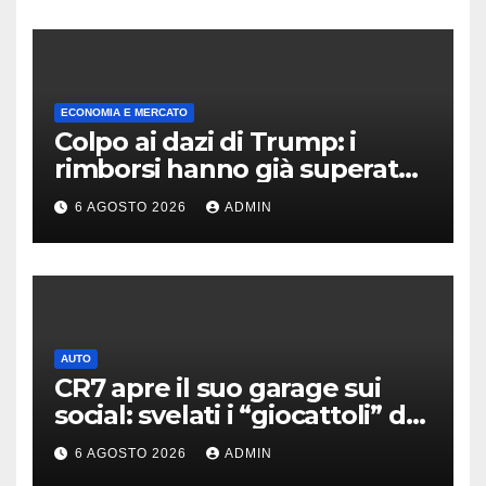
ECONOMIA E MERCATO
Colpo ai dazi di Trump: i
rimborsi hanno già superato i
100 miliardi di dollari
6 AGOSTO 2026
ADMIN
AUTO
CR7 apre il suo garage sui
social: svelati i “giocattoli” da
oltre 40 milioni
6 AGOSTO 2026
ADMIN