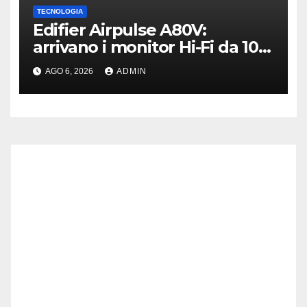
TECNOLOGIA
Edifier Airpulse A80V:
arrivano i monitor Hi-Fi da 100
W con USB Hi-Res
AGO 6, 2026
ADMIN