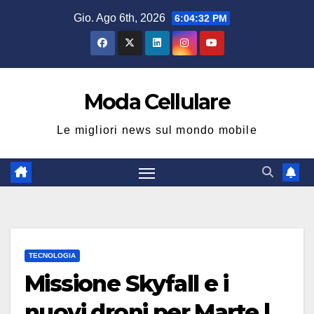
Salta
Gio. Ago 6th, 2026
6:04:33 PM
al
contenuto
Moda Cellulare
Le migliori news sul mondo mobile
TECNOLOGIA
Missione Skyfall e i
nuovi droni per Marte |