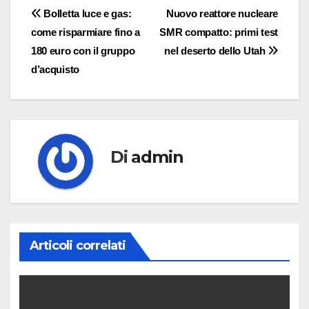
Navigazione
Bolletta luce e gas:
Nuovo reattore nucleare
come risparmiare fino a
SMR compatto: primi test
articoli
180 euro con il gruppo
nel deserto dello Utah
d’acquisto
Di
admin
Articoli correlati