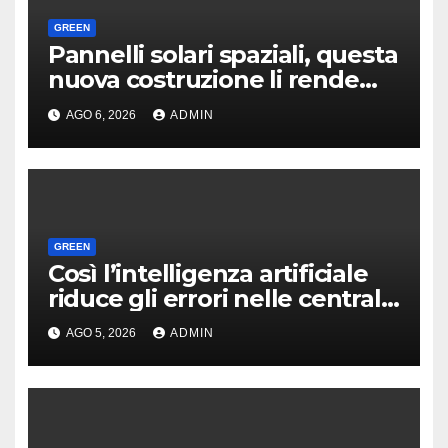
GREEN
Pannelli solari spaziali, questa
nuova costruzione li rende
molto più convenienti
AGO 6, 2026
ADMIN
GREEN
Così l’intelligenza artificiale
riduce gli errori nelle centrali
nucleari
AGO 5, 2026
ADMIN