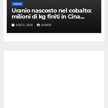
GREEN
Uranio nascosto nel cobalto:
milioni di kg finiti in Cina
senza controlli
AGO 3, 2026
ADMIN