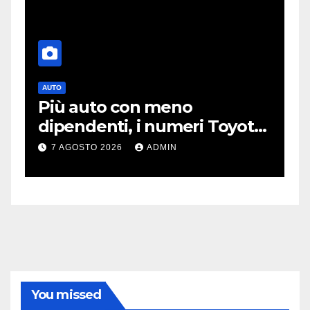
AUTO
T
Più auto con meno
O
dipendenti, i numeri Toyota
p
che “scuotono” Volkswagen
o
7 AGOSTO 2026
ADMIN
You missed