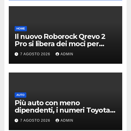
HOME
Il nuovo Roborock Qrevo 2
Pro si libera dei moci per
pulire i tappeti | PREZZO
7 AGOSTO 2026
ADMIN
AUTO
Più auto con meno
dipendenti, i numeri Toyota
che “scuotono” Volkswagen
7 AGOSTO 2026
ADMIN