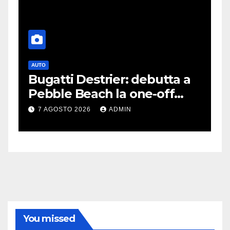
AUTO
G
Bugatti Destrier: debutta a
S
Pebble Beach la one-off
P
derivata dalla Bolide
d
7 AGOSTO 2026
ADMIN
c
You missed