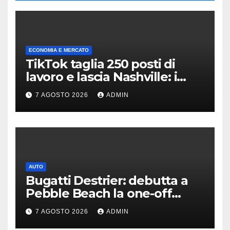
ECONOMIA E MERCATO
TikTok taglia 250 posti di
lavoro e lascia Nashville: i
motivi della scelta
7 AGOSTO 2026
ADMIN
AUTO
Bugatti Destrier: debutta a
Pebble Beach la one-off
derivata dalla Bolide
7 AGOSTO 2026
ADMIN