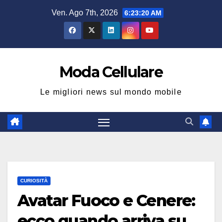
Salta
Ven. Ago 7th, 2026
6:23:21 AM
al
contenuto
Moda Cellulare
Le migliori news sul mondo mobile
CURIOSITÀ
Avatar Fuoco e Cenere:
ecco quando arriva su