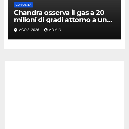
CURIOSITÀ
Chandra osserva il gas a 20
milioni di gradi attorno a un
antico quasar
AGO 3, 2026
ADMIN