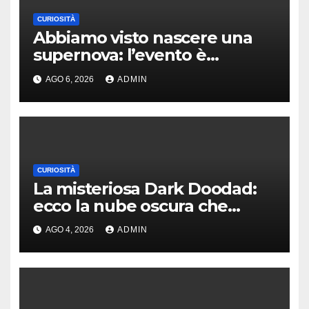
CURIOSITÀ
Abbiamo visto nascere una
supernova: l’evento è
rarissimo
AGO 6, 2026
ADMIN
CURIOSITÀ
La misteriosa Dark Doodad:
ecco la nube oscura che
nasconde nuove stelle
AGO 4, 2026
ADMIN