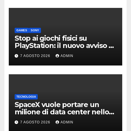
GAMES
SONY
Stop ai giochi fisici su
PlayStation: il nuovo avviso di
Sony è l’ennesima conferma
7 AGOSTO 2026
ADMIN
TECNOLOGIA
SpaceX vuole portare un
milione di data center nello
spazio: Nvidia sarà il cervello
7 AGOSTO 2026
ADMIN