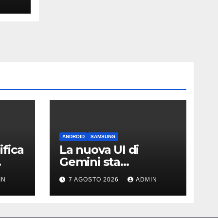
ANDROID
SAMSUNG
fica
La nuova UI di
Gemini sta
arrivando sui Galaxy
IN
7 AGOSTO 2026
ADMIN
Watch: primi
avvistamenti