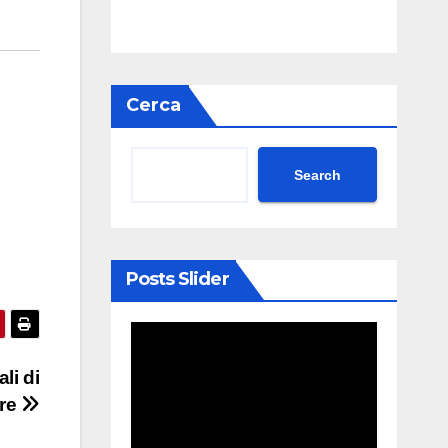
Cerca
Search
Posts Slider
li di
are