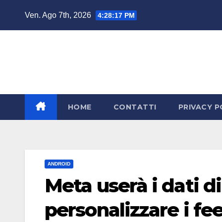
Salta
Ven. Ago 7th, 2026
4:28:18 PM
al
contenuto
HOME
CONTATTI
PRIVACY P
ANDROID
Meta userà i dati di
personalizzare i fe