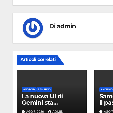
Di
admin
Articoli correlati
ANDROID
SAMSUNG
ANDROID
La nuova UI di
Sams
Gemini sta
il p
arrivando sui Galaxy
iPho
AGO 7, 2026
ADMIN
AGO 7