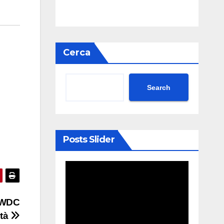
Cerca
Search
Posts Slider
 WWDC
ità