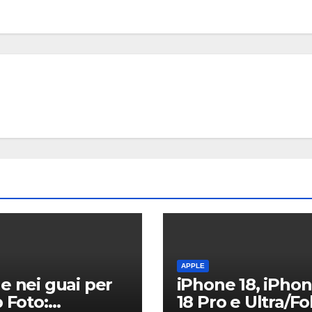
HOME
Narwal
20 uffi
autopul
7 AGOSTO 2
tempo 
specia
design
tessut
APPLE
e nei guai per
iPhone 18, iPho
p Foto:
18 Pro e Ultra/Fo