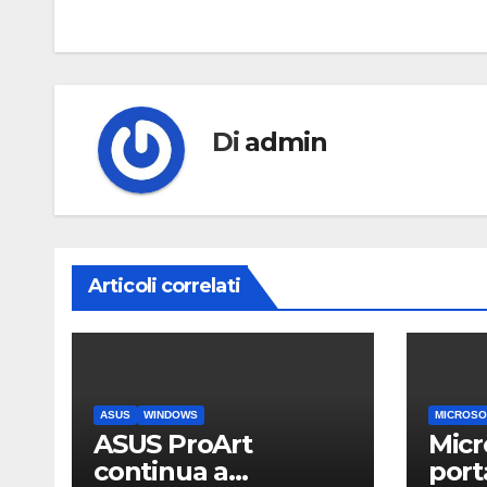
Di
admin
Articoli correlati
ASUS
WINDOWS
MICROSO
ASUS ProArt
Micr
continua a
port