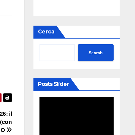
Cerca
Search
Posts Slider
6: il
 (con
DEO