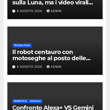
sulla Luna, ma i video virali
erano quasi tutti falsi
6 AGOSTO 2026
ADMIN
TECNOLOGIA
Il robot centauro con
motoseghe al posto delle
mani è pronto per le missioni
6 AGOSTO 2026
ADMIN
impossibili
DOMOTICA
GOOGLE
Confronto Alexa+ VS Gemini