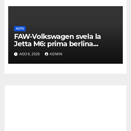
AUTO
FAW-Volkswagen svela la
Jetta M6: prima berlina
elettrica del marchio
AGO 6, 2026
ADMIN