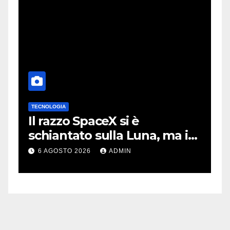
TECNOLOGIA
T
no
Il razzo SpaceX si è
I
schiantato sulla Luna, ma i
m
video virali erano quasi tutti
m
6 AGOSTO 2026
ADMIN
falsi
m