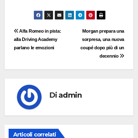
Navigazione
Alfa Romeo in pista:
Morgan prepara una
alla Driving Academy
sorpresa, una nuova
articoli
parlano le emozioni
coupé dopo più di un
decennio
Di
admin
Articoli correlati