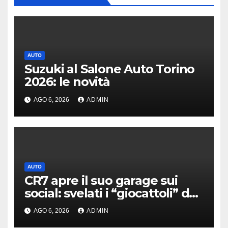
AUTO
Suzuki al Salone Auto Torino
2026: le novità
AGO 6, 2026
ADMIN
AUTO
CR7 apre il suo garage sui
social: svelati i “giocattoli” da
oltre 40 milioni
AGO 6, 2026
ADMIN