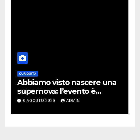
CURIOSITÀ
E
Abbiamo visto nascere una
C
supernova: l’evento è
r
rarissimo
i
6 AGOSTO 2026
ADMIN