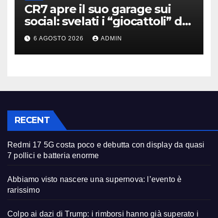
CR7 apre il suo garage sui
social: svelati i “giocattoli” da
oltre 40 milioni
6 AGOSTO 2026
ADMIN
RECENT
Redmi 17 5G costa poco e debutta con display da quasi
7 pollici e batteria enorme
Abbiamo visto nascere una supernova: l’evento è
rarissimo
Colpo ai dazi di Trump: i rimborsi hanno già superato i