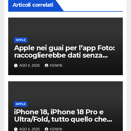
Articoli correlati
APPLE
Apple nei guai per l’app Foto:
raccoglierebbe dati senza
consenso
AGO 4, 2026
ADMIN
APPLE
iPhone 18, iPhone 18 Pro e
Ultra/Fold, tutto quello che
sappiamo ad oggi
AGO 4, 2026
ADMIN