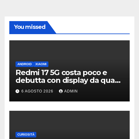
You missed
ANDROID
XIAOMI
Redmi 17 5G costa poco e
debutta con display da quasi
7 pollici e batteria enorme
6 AGOSTO 2026
ADMIN
CURIOSITÀ