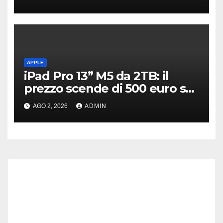
APPLE
iPad Pro 13” M5 da 2TB: il
prezzo scende di 500 euro su
Amazon
AGO 2, 2026
ADMIN