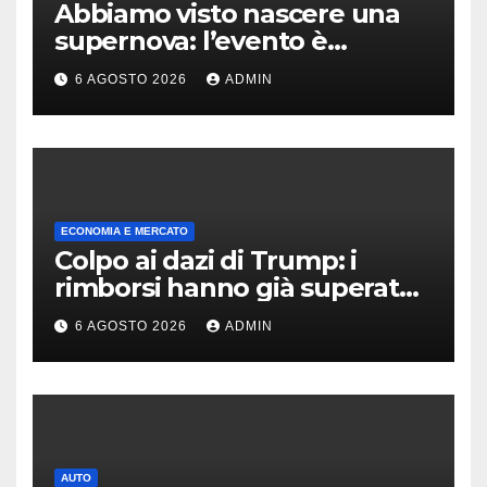
Abbiamo visto nascere una
supernova: l’evento è
rarissimo
6 AGOSTO 2026
ADMIN
ECONOMIA E MERCATO
Colpo ai dazi di Trump: i
rimborsi hanno già superato i
100 miliardi di dollari
6 AGOSTO 2026
ADMIN
AUTO