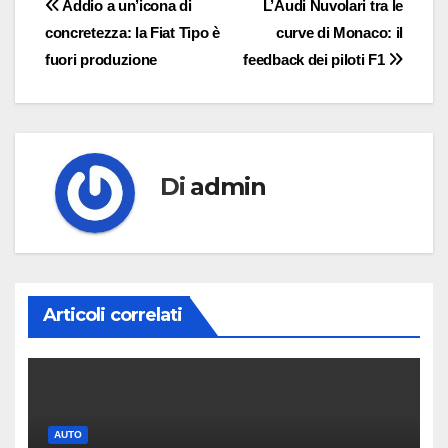
Navigazione
Addio a un’icona di
L’Audi Nuvolari tra le
concretezza: la Fiat Tipo è
curve di Monaco: il
articoli
fuori produzione
feedback dei piloti F1
Di
admin
Articoli correlati
AUTO