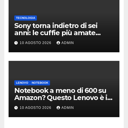
TECNOLOGIA
Sony torna indietro di sei
anni: le cuffie più amate
potrebbero rinascere
10 AGOSTO 2026
ADMIN
LENOVO
NOTEBOOK
Notebook a meno di 600 su
Amazon? Questo Lenovo è il
modello giusto (anche a rate)
10 AGOSTO 2026
ADMIN