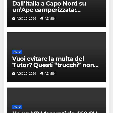
Dall’Italia a Capo Nord su
un’Ape camperizzata:
l’incredibile impresa di
AGO 10, 2026
ADMIN
Francesco
AUTO
Vuoi evitare la multa del
Tutor? Questi “trucchi” non
servono a nulla
AGO 10, 2026
ADMIN
AUTO