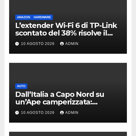
AMAZON
HARDWARE
L’extender Wi-Fi 6 di TP-Link
scontato del 38% risolve il
problema delle zone morte
10 AGOSTO 2026
ADMIN
AUTO
Dall’Italia a Capo Nord su
un’Ape camperizzata:
l’incredibile impresa di
10 AGOSTO 2026
ADMIN
Francesco