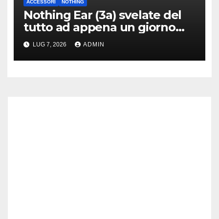
ACCESSORI
NOTHING
Nothing Ear (3a) svelate del
tutto ad appena un giorno
dal lancio
LUG 7, 2026
ADMIN