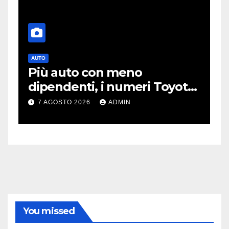
AUTO
T
Più auto con meno
O
dipendenti, i numeri Toyota
p
che “scuotono” Volkswagen
o
7 AGOSTO 2026
ADMIN
You missed