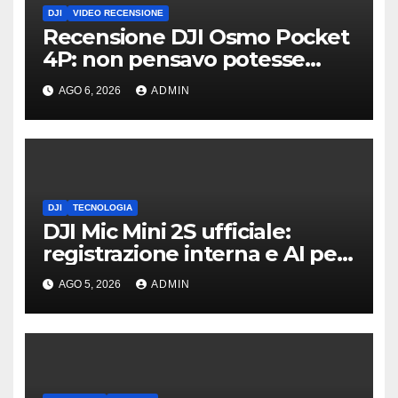
DJI
VIDEO RECENSIONE
Recensione DJI Osmo Pocket
4P: non pensavo potesse
piacermi così tanto
AGO 6, 2026
ADMIN
DJI
TECNOLOGIA
DJI Mic Mini 2S ufficiale:
registrazione interna e AI per
l’audio | Prezzi
AGO 5, 2026
ADMIN