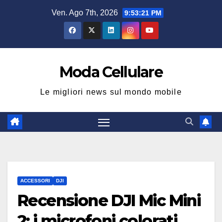
Salta
Ven. Ago 7th, 2026
9:53:21 PM
al
contenuto
Moda Cellulare
Le migliori news sul mondo mobile
ACCESSORI
DJI
Recensione DJI Mic Mini
2: i microfoni colorati,