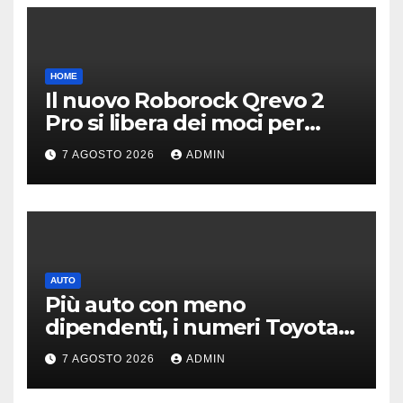
HOME
Il nuovo Roborock Qrevo 2
Pro si libera dei moci per
pulire i tappeti | PREZZO
7 AGOSTO 2026
ADMIN
AUTO
Più auto con meno
dipendenti, i numeri Toyota
che “scuotono” Volkswagen
7 AGOSTO 2026
ADMIN