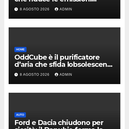
dell’industria chimica
8 AGOSTO 2026
ADMIN
HOME
OddCube è il purificatore
d’aria che sfida lobsolescenza
programmata
8 AGOSTO 2026
ADMIN
AUTO
Ford e Dacia chiudono per