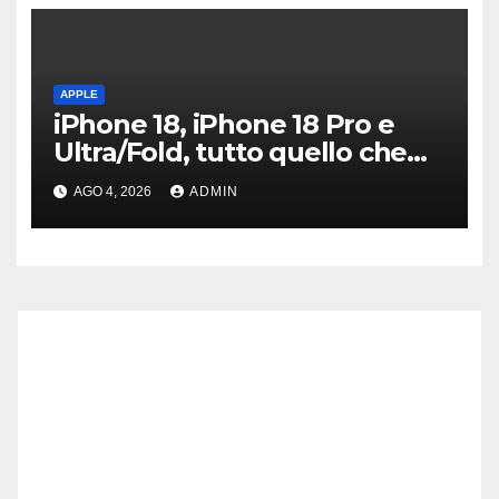
APPLE
iPhone 18, iPhone 18 Pro e
Ultra/Fold, tutto quello che
sappiamo ad oggi
AGO 4, 2026
ADMIN