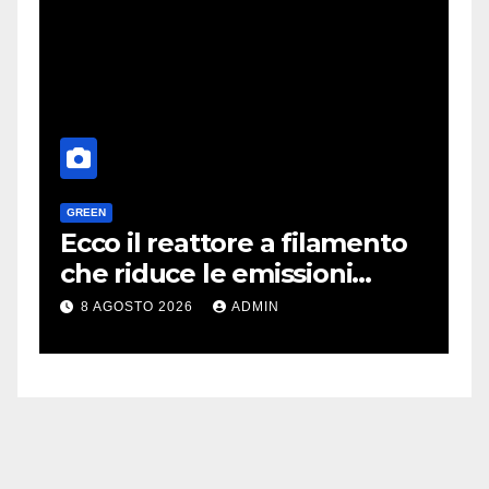
GREEN
H
a
Ecco il reattore a filamento
O
e
che riduce le emissioni
d
dell’industria chimica
l
8 AGOSTO 2026
ADMIN