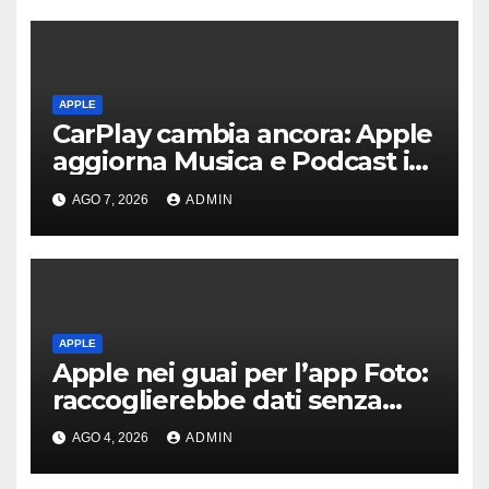
APPLE
CarPlay cambia ancora: Apple
aggiorna Musica e Podcast in
auto
AGO 7, 2026
ADMIN
APPLE
Apple nei guai per l’app Foto:
raccoglierebbe dati senza
consenso
AGO 4, 2026
ADMIN