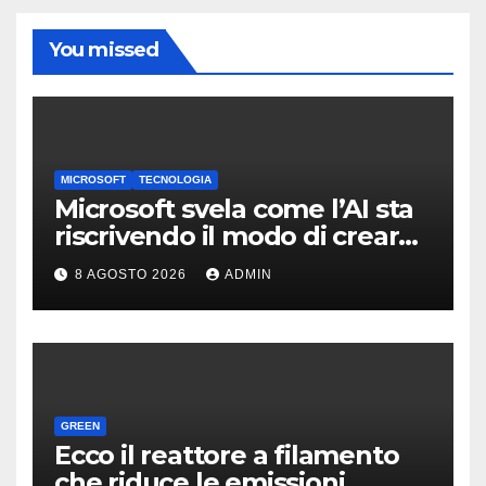
You missed
MICROSOFT
TECNOLOGIA
Microsoft svela come l’AI sta
riscrivendo il modo di creare
software
8 AGOSTO 2026
ADMIN
GREEN
Ecco il reattore a filamento
che riduce le emissioni