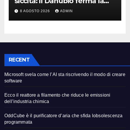
siccità: il Danubio ferma la
produzione auto
8 AGOSTO 2026
ADMIN
RECENT
Microsoft svela come l’AI sta riscrivendo il modo di creare
software
Ecco il reattore a filamento che riduce le emissioni
dell’industria chimica
OddCube è il purificatore d’aria che sfida lobsolescenza
programmata