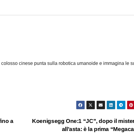
 il colosso cinese punta sulla robotica umanoide e immagina le s
fino a
Koenigsegg One:1 “JC”, dopo il miste
all’asta: è la prima “Megac