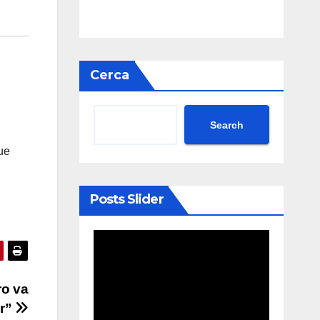
Cerca
Search
ue
Posts Slider
ro va
ar”