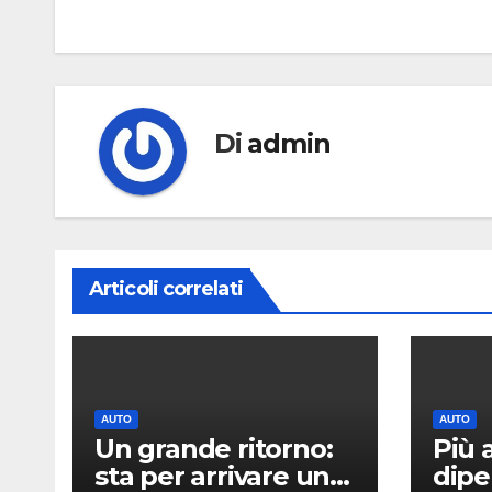
articoli
Di
admin
Articoli correlati
AUTO
AUTO
Un grande ritorno:
Più 
sta per arrivare una
dipe