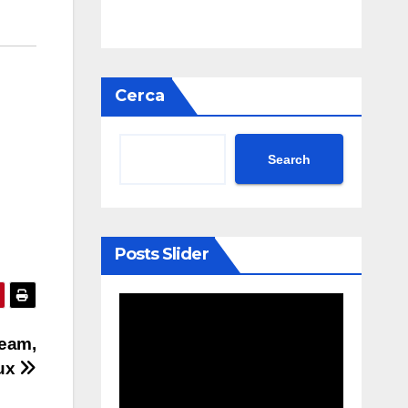
Cerca
Search
Posts Slider
team,
nux