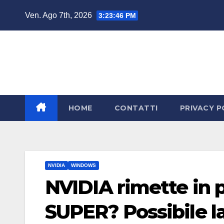
Salta
Ven. Ago 7th, 2026
3:23:47 PM
al
contenuto
HOME
CONTATTI
PRIVACY P
NVIDIA
WINDOWS
NVIDIA rimette in 
SUPER? Possibile l