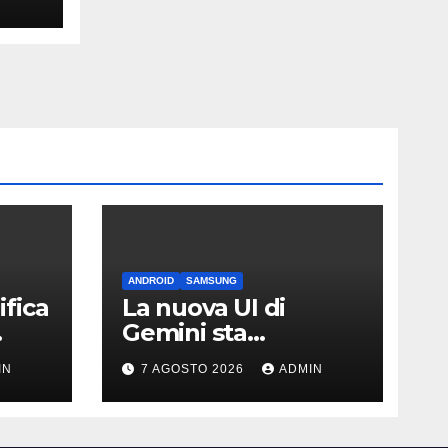
ANDROID
SAMSUNG
fica
La nuova UI di
Gemini sta
arrivando sui Galaxy
IN
7 AGOSTO 2026
ADMIN
Watch: primi
avvistamenti