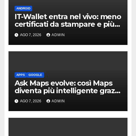
ANDROID
IT-Wallet entra nel vivo: meno
certificati da stampare e più
documenti digitali
AGO 7, 2026
ADMIN
APPS
GOOGLE
Ask Maps evolve: così Maps
diventa più intelligente grazie
a Gemini
AGO 7, 2026
ADMIN