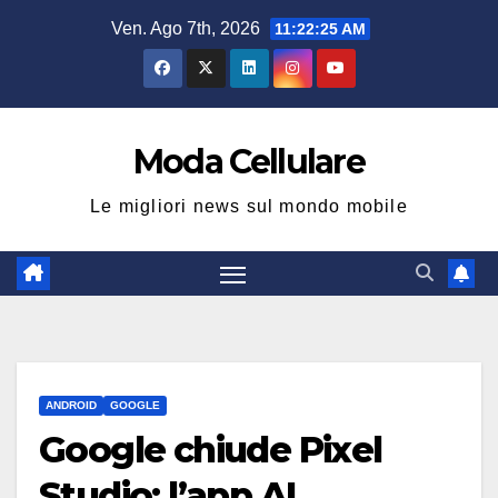
Salta
Ven. Ago 7th, 2026
11:22:26 AM
al
contenuto
Moda Cellulare
Le migliori news sul mondo mobile
ANDROID
GOOGLE
Google chiude Pixel
Studio: l’app AI