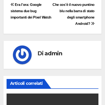
Navigazione
Era l’ora: Google
Che cos’è il nuovo puntino
sistema due bug
blu nella barra di stato
articoli
importanti dei Pixel Watch
degli smartphone
Android?
Di
admin
Articoli correlati