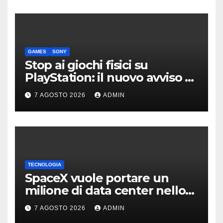
GAMES
SONY
Stop ai giochi fisici su
PlayStation: il nuovo avviso di
Sony è l’ennesima conferma
7 AGOSTO 2026
ADMIN
TECNOLOGIA
SpaceX vuole portare un
milione di data center nello
spazio: Nvidia sarà il cervello
7 AGOSTO 2026
ADMIN