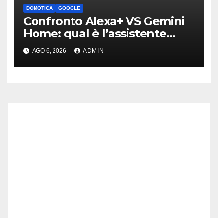
DOMOTICA
GOOGLE
Confronto Alexa+ VS Gemini
Home: qual è l’assistente
migliore | Video
AGO 6, 2026
ADMIN