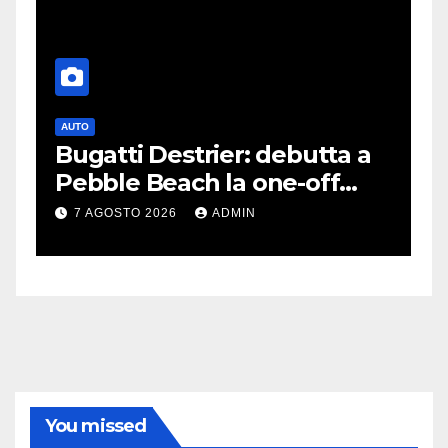
AUTO
G
Bugatti Destrier: debutta a
S
Pebble Beach la one-off
P
derivata dalla Bolide
d
7 AGOSTO 2026
ADMIN
c
You missed