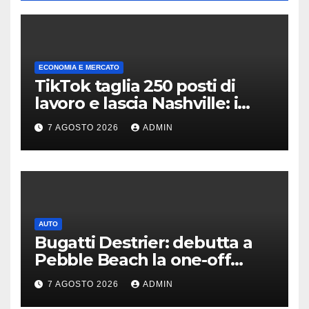
ECONOMIA E MERCATO
TikTok taglia 250 posti di
lavoro e lascia Nashville: i
motivi della scelta
7 AGOSTO 2026
ADMIN
AUTO
Bugatti Destrier: debutta a
Pebble Beach la one-off
derivata dalla Bolide
7 AGOSTO 2026
ADMIN