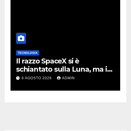
TECNOLOGIA
T
no
Il razzo SpaceX si è
I
schiantato sulla Luna, ma i
m
video virali erano quasi tutti
m
6 AGOSTO 2026
ADMIN
falsi
m