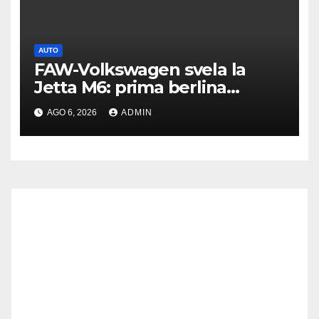
AUTO
FAW-Volkswagen svela la
Jetta M6: prima berlina
elettrica del marchio
AGO 6, 2026
ADMIN