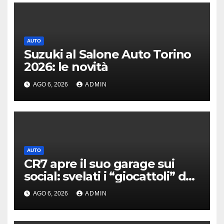
AUTO
Suzuki al Salone Auto Torino
2026: le novità
AGO 6, 2026
ADMIN
AUTO
CR7 apre il suo garage sui
social: svelati i “giocattoli” da
oltre 40 milioni
AGO 6, 2026
ADMIN