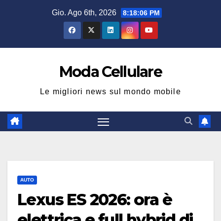
Salta
Gio. Ago 6th, 2026
8:18:07 PM
al
contenuto
Moda Cellulare
Le migliori news sul mondo mobile
AUTO
Lexus ES 2026: ora è
elettrica e full hybrid di