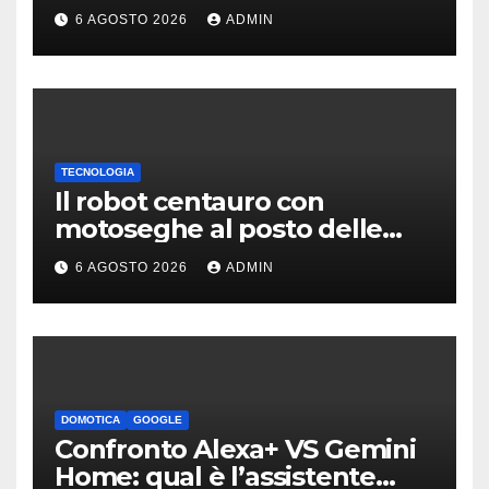
erano quasi tutti falsi
6 AGOSTO 2026
ADMIN
TECNOLOGIA
Il robot centauro con
motoseghe al posto delle
mani è pronto per le missioni
6 AGOSTO 2026
ADMIN
impossibili
DOMOTICA
GOOGLE
Confronto Alexa+ VS Gemini
Home: qual è l’assistente