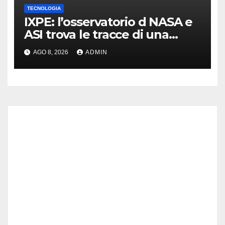
TECNOLOGIA
IXPE: l’osservatorio d NASA e
ASI trova le tracce di una
teoria formulata 90 anni fa
AGO 8, 2026
ADMIN