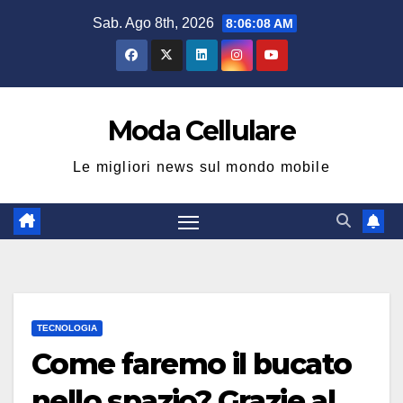
Salta
Sab. Ago 8th, 2026
8:06:09 AM
al
contenuto
Moda Cellulare
Le migliori news sul mondo mobile
TECNOLOGIA
Come faremo il bucato
nello spazio? Grazie al