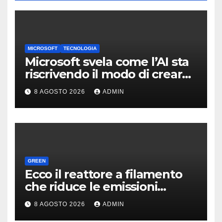
MICROSOFT
TECNOLOGIA
Microsoft svela come l’AI sta
riscrivendo il modo di creare
software
8 AGOSTO 2026
ADMIN
GREEN
Ecco il reattore a filamento
che riduce le emissioni
dell’industria chimica
8 AGOSTO 2026
ADMIN