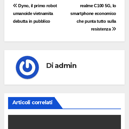
Navigazione
Dyno, il primo robot
realme C100 5G, lo
umanoide vietnamita
smartphone economico
articoli
debutta in pubblico
che punta tutto sulla
resistenza
Di
admin
Articoli correlati