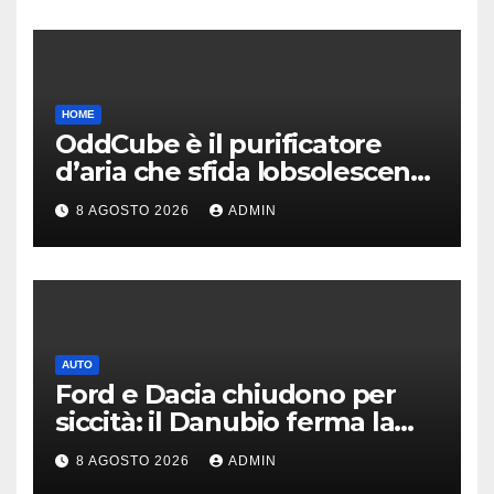
HOME
OddCube è il purificatore
d’aria che sfida lobsolescenza
programmata
8 AGOSTO 2026
ADMIN
AUTO
Ford e Dacia chiudono per
siccità: il Danubio ferma la
produzione auto
8 AGOSTO 2026
ADMIN