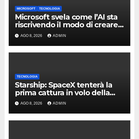
MICROSOFT
TECNOLOGIA
Microsoft svela come l’AI sta
riscrivendo il modo di creare
software
AGO 8, 2026
ADMIN
TECNOLOGIA
Starship: SpaceX tenterà la
prima cattura in volo della
navetta
AGO 8, 2026
ADMIN