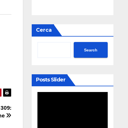
Cerca
Search
Posts Slider
309:
one