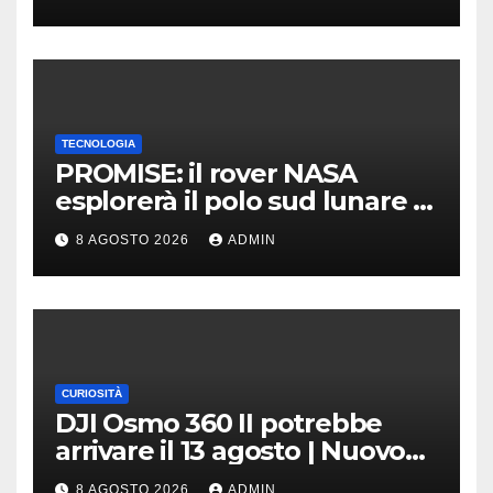
TECNOLOGIA
PROMISE: il rover NASA
esplorerà il polo sud lunare |
Cosa sappiamo
8 AGOSTO 2026
ADMIN
CURIOSITÀ
DJI Osmo 360 II potrebbe
arrivare il 13 agosto | Nuovo
teaser
8 AGOSTO 2026
ADMIN