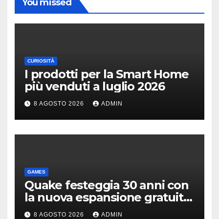
You missed
CURIOSITÀ
I prodotti per la Smart Home
più venduti a luglio 2026
8 AGOSTO 2026
ADMIN
GAMES
Quake festeggia 30 anni con
la nuova espansione gratuita
Dawn of The Machine
8 AGOSTO 2026
ADMIN