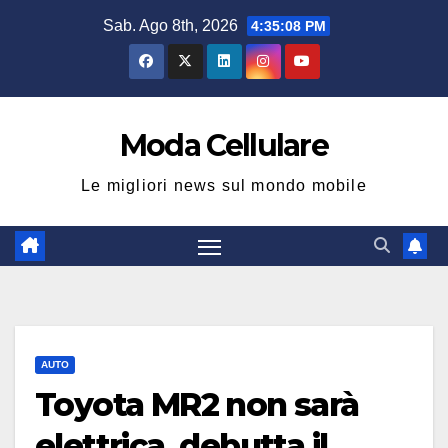
Salta
Sab. Ago 8th, 2026
4:35:09 PM
al
contenuto
Moda Cellulare
Le migliori news sul mondo mobile
AUTO
Toyota MR2 non sarà
elettrica, debutta il