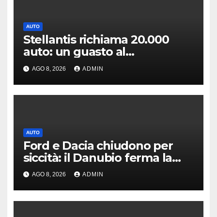
AUTO
Stellantis richiama 20.000
auto: un guasto al
servosterzo potrebbe
AGO 8, 2026
ADMIN
provocare un incendio
AUTO
Ford e Dacia chiudono per
siccità: il Danubio ferma la
produzione auto
AGO 8, 2026
ADMIN