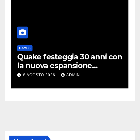
GAMES
T
me
Quake festeggia 30 anni con
P
la nuova espansione
e
gratuita Dawn of The
C
8 AGOSTO 2026
ADMIN
Machine