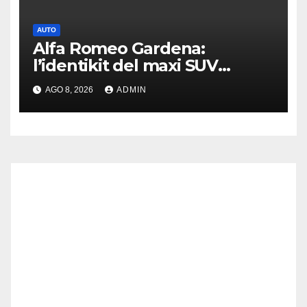
AUTO
Alfa Romeo Gardena:
l’identikit del maxi SUV
immaginato per Usa e Cina
AGO 8, 2026
ADMIN