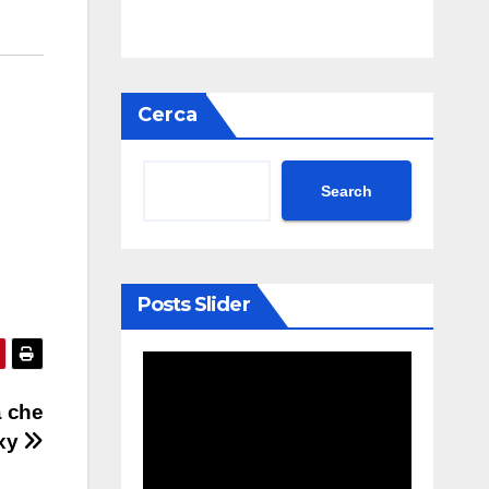
Cerca
Search
Posts Slider
à che
axy