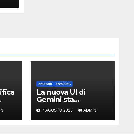
ANDROID
SAMSUNG
fica
La nuova UI di
Gemini sta
arrivando sui Galaxy
IN
7 AGOSTO 2026
ADMIN
Watch: primi
avvistamenti