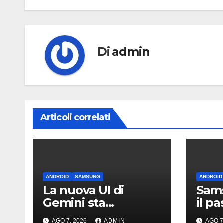
Di
admin
Articoli correlati
ANDROID
SAMSUNG
ANDROID
La nuova UI di
Sams
Gemini sta
il p
arrivando sui Galaxy
iPho
AGO 7, 2026
ADMIN
AGO 7