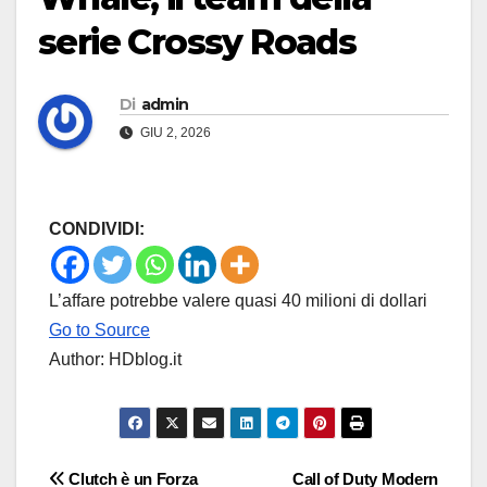
serie Crossy Roads
Di
admin
GIU 2, 2026
CONDIVIDI:
L’affare potrebbe valere quasi 40 milioni di dollari
Go to Source
Author: HDblog.it
Navigazione
Clutch è un Forza
Call of Duty Modern