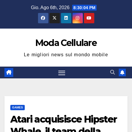
Salta
Gio. Ago 6th, 2026
8:30:05 PM
al
contenuto
Moda Cellulare
Le migliori news sul mondo mobile
GAMES
Atari acquisisce Hipster
Whale, il team della