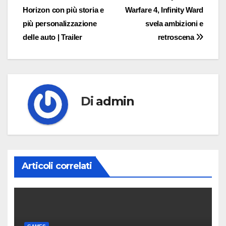
Horizon con più storia e
Warfare 4, Infinity Ward
articoli
più personalizzazione
svela ambizioni e
delle auto | Trailer
retroscena
Di
admin
Articoli correlati