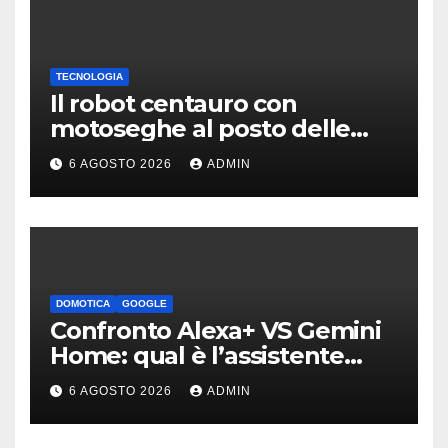
TECNOLOGIA
Il robot centauro con
motoseghe al posto delle
mani è pronto per le missioni
6 AGOSTO 2026
ADMIN
impossibili
DOMOTICA
GOOGLE
Confronto Alexa+ VS Gemini
Home: qual è l’assistente
migliore | Video
6 AGOSTO 2026
ADMIN