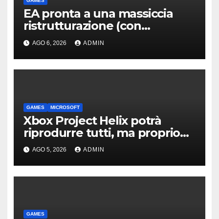
GAMES
EA pronta a una massiccia
ristrutturazione (con
licenziamenti) dopo l’addio
AGO 6, 2026
ADMIN
alla Borsa?
GAMES
MICROSOFT
Xbox Project Helix potrà
riprodurre tutti, ma proprio
tutti, i giochi per Xbox usciti
AGO 5, 2026
ADMIN
finora?
GAMES