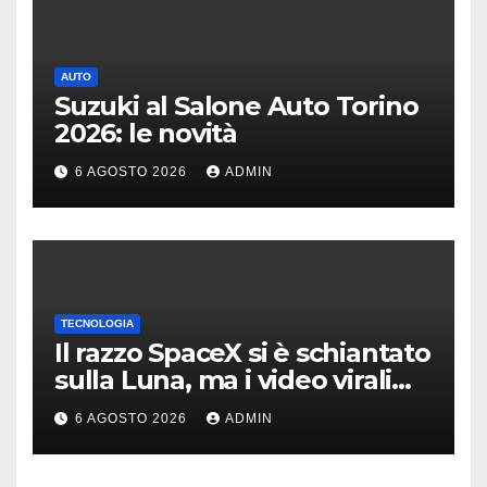
AUTO
Suzuki al Salone Auto Torino
2026: le novità
6 AGOSTO 2026
ADMIN
TECNOLOGIA
Il razzo SpaceX si è schiantato
sulla Luna, ma i video virali
erano quasi tutti falsi
6 AGOSTO 2026
ADMIN