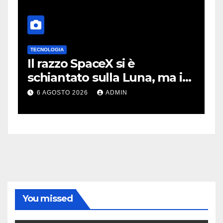
TECNOLOGIA
T
no
Il razzo SpaceX si è
I
schiantato sulla Luna, ma i
m
video virali erano quasi tutti
m
6 AGOSTO 2026
ADMIN
falsi
m
You missed