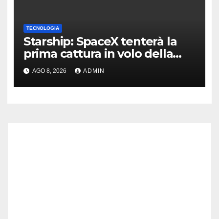
TECNOLOGIA
Starship: SpaceX tenterà la
prima cattura in volo della
navetta
AGO 8, 2026
ADMIN