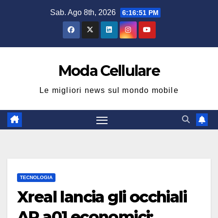
Salta
Sab. Ago 8th, 2026
6:16:52 PM
al
contenuto
Moda Cellulare
Le migliori news sul mondo mobile
TECNOLOGIA
Xreal lancia gli occhiali
AR a01 economici: