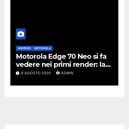
ANDROID
MOTOROLA
A
Motorola Edge 70 Neo si fa
i
vedere nei primi render: la
r
fotocamera è da 200 MP
p
8 AGOSTO 2026
ADMIN
c