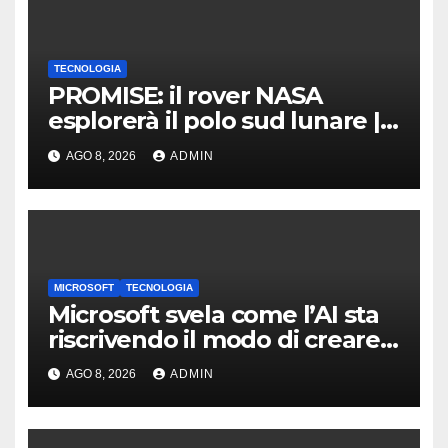
TECNOLOGIA
PROMISE: il rover NASA
esplorerà il polo sud lunare |
Cosa sappiamo
AGO 8, 2026
ADMIN
MICROSOFT
TECNOLOGIA
Microsoft svela come l’AI sta
riscrivendo il modo di creare
software
AGO 8, 2026
ADMIN