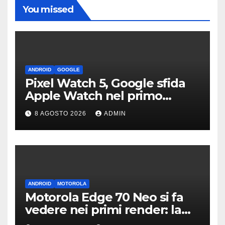
You missed
ANDROID
GOOGLE
Pixel Watch 5, Google sfida
Apple Watch nel primo
teaser: “sembra un orologio”
8 AGOSTO 2026
ADMIN
ANDROID
MOTOROLA
Motorola Edge 70 Neo si fa
vedere nei primi render: la
fotocamera è da 200 MP