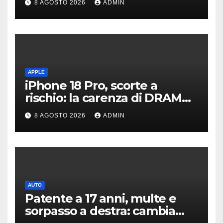
8 AGOSTO 2026
ADMIN
APPLE
iPhone 18 Pro, scorte a
rischio: la carenza di DRAM
potrebbe far slittare le
8 AGOSTO 2026
ADMIN
consegne
AUTO
Patente a 17 anni, multe e
sorpasso a destra: cambia