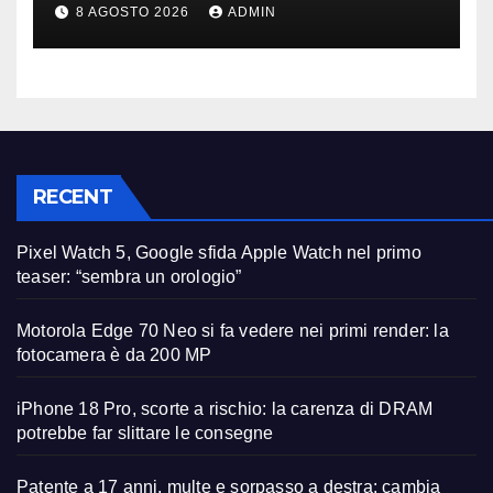
tutto, nuove regole allo
8 AGOSTO 2026
ADMIN
studio
RECENT
Pixel Watch 5, Google sfida Apple Watch nel primo
teaser: “sembra un orologio”
Motorola Edge 70 Neo si fa vedere nei primi render: la
fotocamera è da 200 MP
iPhone 18 Pro, scorte a rischio: la carenza di DRAM
potrebbe far slittare le consegne
Patente a 17 anni, multe e sorpasso a destra: cambia