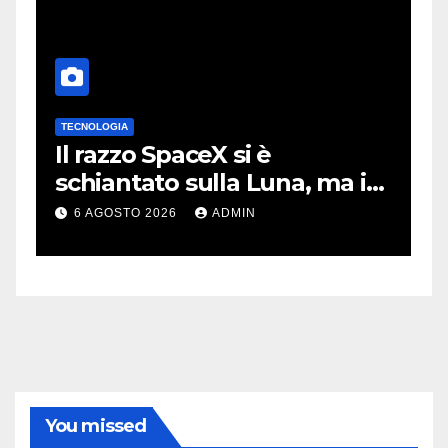
TECNOLOGIA
T
no
Il razzo SpaceX si è
I
schiantato sulla Luna, ma i
m
video virali erano quasi tutti
m
6 AGOSTO 2026
ADMIN
falsi
m
You missed