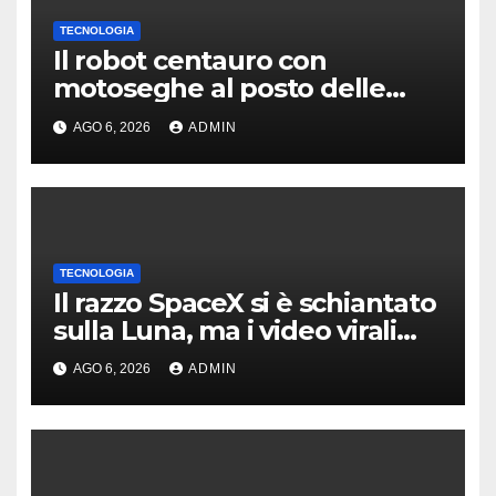
TECNOLOGIA
Il robot centauro con
motoseghe al posto delle
mani è pronto per le missioni
AGO 6, 2026
ADMIN
impossibili
TECNOLOGIA
Il razzo SpaceX si è schiantato
sulla Luna, ma i video virali
erano quasi tutti falsi
AGO 6, 2026
ADMIN