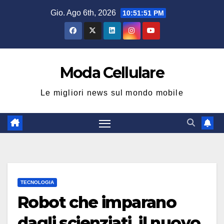
Salta
Gio. Ago 6th, 2026
10:51:52 PM
al
contenuto
Moda Cellulare
Le migliori news sul mondo mobile
TECNOLOGIA
Robot che imparano
dagli scienziati, il nuovo