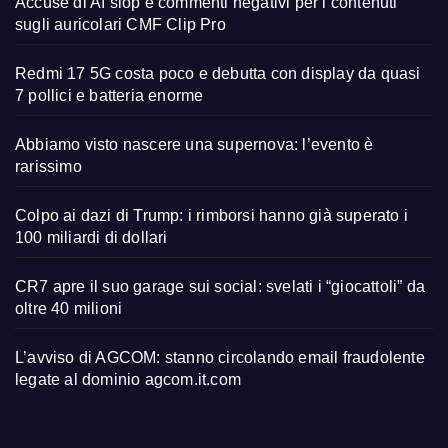
Accuse di AI slop e commenti negativi per i contenuti
sugli auricolari CMF Clip Pro
Redmi 17 5G costa poco e debutta con display da quasi
7 pollici e batteria enorme
Abbiamo visto nascere una supernova: l’evento è
rarissimo
Colpo ai dazi di Trump: i rimborsi hanno già superato i
100 miliardi di dollari
CR7 apre il suo garage sui social: svelati i “giocattoli” da
oltre 40 milioni
L’avviso di AGCOM: stanno circolando email fraudolente
legate al dominio agcom.it.com