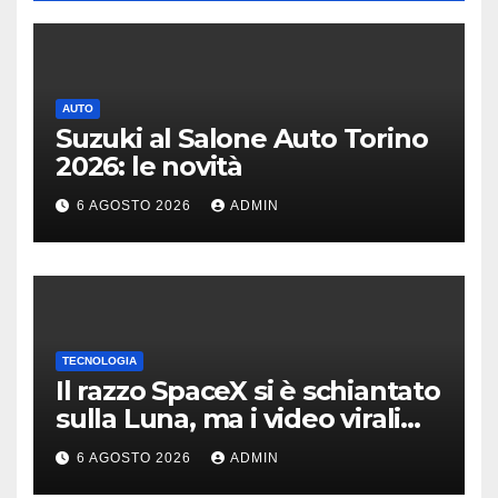
AUTO
Suzuki al Salone Auto Torino
2026: le novità
6 AGOSTO 2026
ADMIN
TECNOLOGIA
Il razzo SpaceX si è schiantato
sulla Luna, ma i video virali
erano quasi tutti falsi
6 AGOSTO 2026
ADMIN