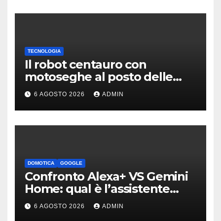
TECNOLOGIA
Il robot centauro con
motoseghe al posto delle
mani è pronto per le missioni
6 AGOSTO 2026
ADMIN
impossibili
DOMOTICA
GOOGLE
Confronto Alexa+ VS Gemini
Home: qual è l’assistente
migliore | Video
6 AGOSTO 2026
ADMIN