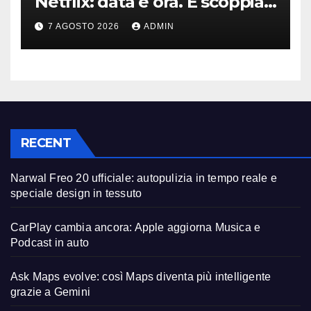
Netflix: data e ora. E scoppia
la polemica
7 AGOSTO 2026
ADMIN
RECENT
Narwal Freo 20 ufficiale: autopulizia in tempo reale e
speciale design in tessuto
CarPlay cambia ancora: Apple aggiorna Musica e
Podcast in auto
Ask Maps evolve: così Maps diventa più intelligente
grazie a Gemini