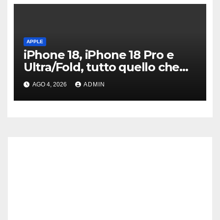
APPLE
iPhone 18, iPhone 18 Pro e
Ultra/Fold, tutto quello che
sappiamo ad oggi
AGO 4, 2026
ADMIN