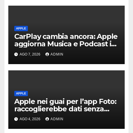
APPLE
CarPlay cambia ancora: Apple
aggiorna Musica e Podcast in
auto
AGO 7, 2026
ADMIN
APPLE
Apple nei guai per l’app Foto:
raccoglierebbe dati senza
consenso
AGO 4, 2026
ADMIN