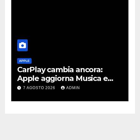
APPLE
A
CarPlay cambia ancora:
A
e
Apple aggiorna Musica e
d
Podcast in auto
g
7 AGOSTO 2026
ADMIN