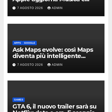
Podcast in auto
7 AGOSTO 2026
ADMIN
APPS
GOOGLE
Ask Maps evolve: così Maps
diventa più intelligente
grazie a Gemini
7 AGOSTO 2026
ADMIN
GAMES
GTA 6, il nuovo trailer sarà su