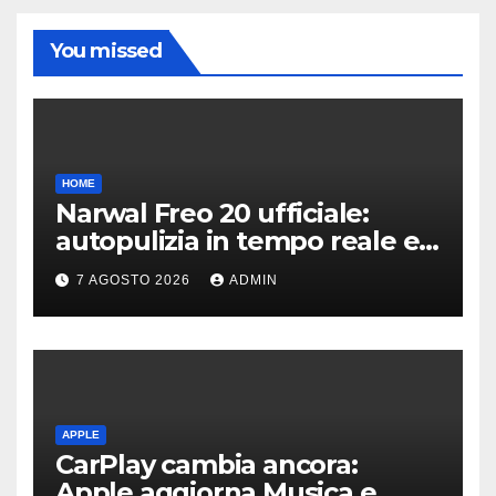
You missed
HOME
Narwal Freo 20 ufficiale:
autopulizia in tempo reale e
speciale design in tessuto
7 AGOSTO 2026
ADMIN
APPLE
CarPlay cambia ancora:
Apple aggiorna Musica e