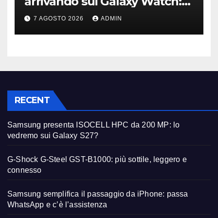
arrivando sui Galaxy Watch:
primi avvistamenti
7 AGOSTO 2026
ADMIN
RECENT
Samsung presenta ISOCELL HPC da 200 MP: lo
vedremo sui Galaxy S27?
G-Shock G-Steel GST-B1000: più sottile, leggero e
connesso
Samsung semplifica il passaggio da iPhone: passa
WhatsApp e c’è l’assistenza