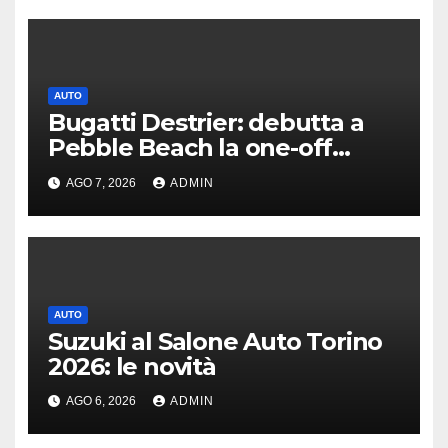
AUTO
Bugatti Destrier: debutta a
Pebble Beach la one-off
derivata dalla Bolide
AGO 7, 2026
ADMIN
AUTO
Suzuki al Salone Auto Torino
2026: le novità
AGO 6, 2026
ADMIN