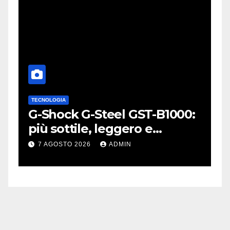
TECNOLOGIA
A
L
G-Shock G-Steel GST-B1000:
S
o
più sottile, leggero e
p
connesso
W
7 AGOSTO 2026
ADMIN