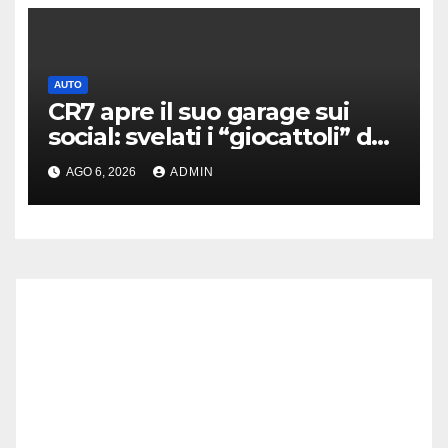
AUTO
CR7 apre il suo garage sui
social: svelati i “giocattoli” da
oltre 40 milioni
AGO 6, 2026
ADMIN