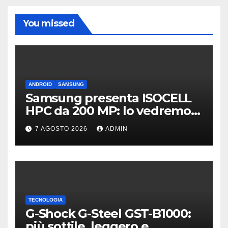
You missed
ANDROID
SAMSUNG
Samsung presenta ISOCELL
HPC da 200 MP: lo vedremo
sui Galaxy S27?
7 AGOSTO 2026
ADMIN
TECNOLOGIA
G-Shock G-Steel GST-B1000:
più sottile, leggero e