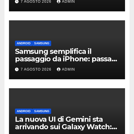
7 AGOSTO 2026
ADMIN
ANDROID
SAMSUNG
Samsung semplifica il
passaggio da iPhone: passa
WhatsApp e c’è l’assistenza
7 AGOSTO 2026
ADMIN
ANDROID
SAMSUNG
La nuova UI di Gemini sta
arrivando sui Galaxy Watch: