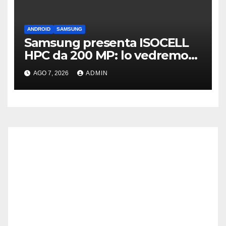
ANDROID
SAMSUNG
Samsung presenta ISOCELL
HPC da 200 MP: lo vedremo
sui Galaxy S27?
AGO 7, 2026
ADMIN