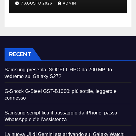
primi avvistamenti
7 AGOSTO 2026
ADMIN
RECENT
Samsung presenta ISOCELL HPC da 200 MP: lo
vedremo sui Galaxy S27?
G-Shock G-Steel GST-B1000: più sottile, leggero e
connesso
Samsung semplifica il passaggio da iPhone: passa
WhatsApp e c’è l’assistenza
La nuova UI di Gemini sta arrivando sui Galaxy Watch: