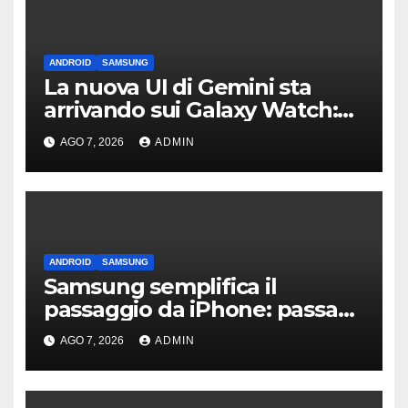
ANDROID
SAMSUNG
La nuova UI di Gemini sta
arrivando sui Galaxy Watch:
primi avvistamenti
AGO 7, 2026
ADMIN
ANDROID
SAMSUNG
Samsung semplifica il
passaggio da iPhone: passa
WhatsApp e c’è l’assistenza
AGO 7, 2026
ADMIN