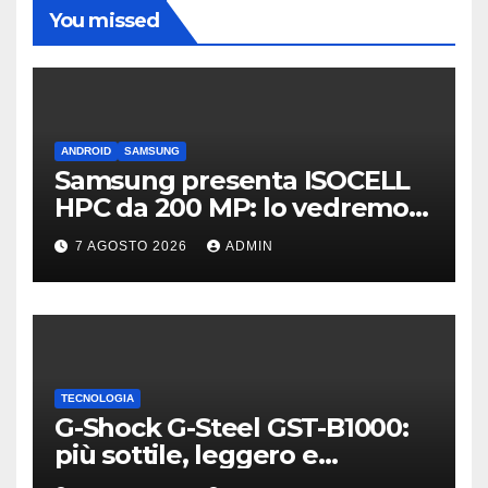
You missed
ANDROID
SAMSUNG
Samsung presenta ISOCELL
HPC da 200 MP: lo vedremo
sui Galaxy S27?
7 AGOSTO 2026
ADMIN
TECNOLOGIA
G-Shock G-Steel GST-B1000:
più sottile, leggero e
connesso