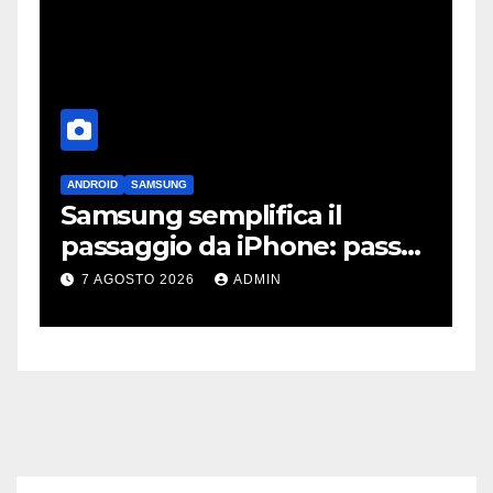
ANDROID
SAMSUNG
A
:
Samsung semplifica il
L
passaggio da iPhone: passa
a
WhatsApp e c’è l’assistenza
p
7 AGOSTO 2026
ADMIN