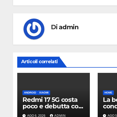
Di
admin
Articoli correlati
ANDROID
XIAOMI
HOME
Redmi 17 5G costa
La b
poco e debutta con
con
display da quasi 7
potr
AGO 6, 2026
ADMIN
AGO 5