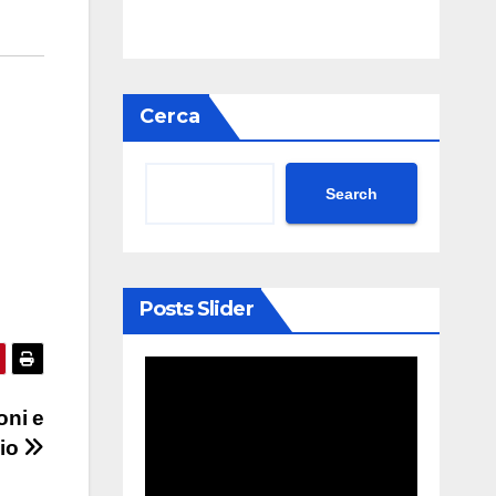
Cerca
Search
Posts Slider
oni e
cio