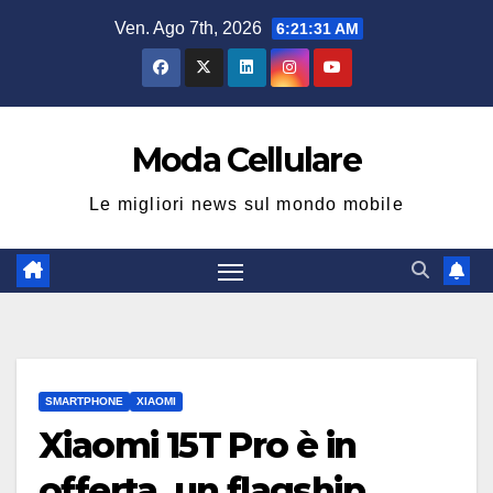
Salta
Ven. Ago 7th, 2026
6:21:32 AM
al
contenuto
Moda Cellulare
Le migliori news sul mondo mobile
SMARTPHONE
XIAOMI
Xiaomi 15T Pro è in
offerta, un flagship