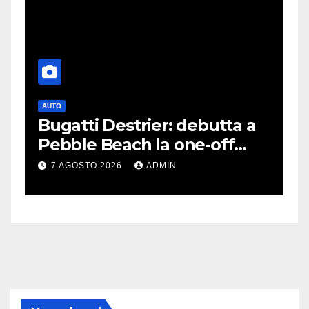
AUTO
G
Bugatti Destrier: debutta a
S
Pebble Beach la one-off
P
derivata dalla Bolide
d
7 AGOSTO 2026
ADMIN
c