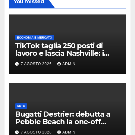
You missed
ECONOMIA E MERCATO
TikTok taglia 250 posti di
lavoro e lascia Nashville: i
motivi della scelta
7 AGOSTO 2026
ADMIN
AUTO
Bugatti Destrier: debutta a
Pebble Beach la one-off
derivata dalla Bolide
7 AGOSTO 2026
ADMIN