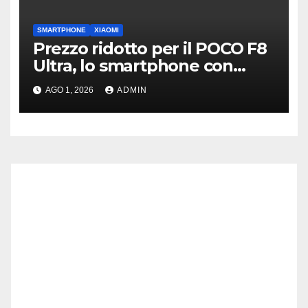
SMARTPHONE
XIAOMI
Prezzo ridotto per il POCO F8
Ultra, lo smartphone con
subwoofer Bose sul retro
AGO 1, 2026
ADMIN