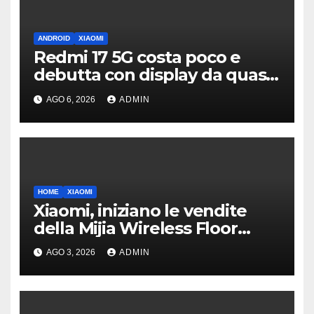
ANDROID
XIAOMI
Redmi 17 5G costa poco e
debutta con display da quasi
7 pollici e batteria enorme
AGO 6, 2026
ADMIN
HOME
XIAOMI
Xiaomi, iniziano le vendite
della Mijia Wireless Floor
Cleaner 5C
AGO 3, 2026
ADMIN