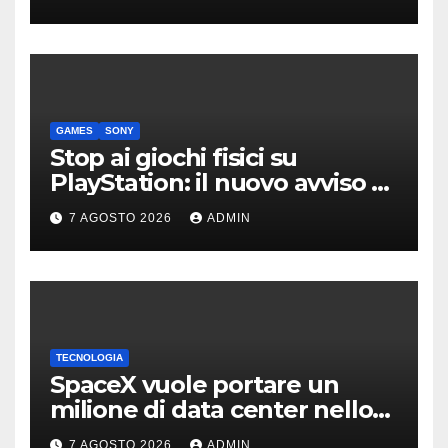
GAMES
SONY
Stop ai giochi fisici su
PlayStation: il nuovo avviso di
Sony è l’ennesima conferma
7 AGOSTO 2026
ADMIN
TECNOLOGIA
SpaceX vuole portare un
milione di data center nello
spazio: Nvidia sarà il cervello
7 AGOSTO 2026
ADMIN