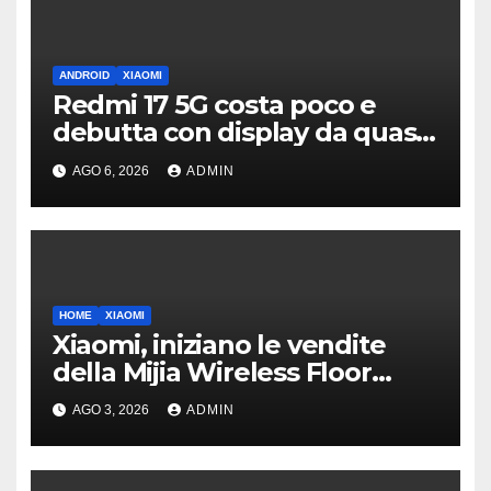
ANDROID
XIAOMI
Redmi 17 5G costa poco e
debutta con display da quasi
7 pollici e batteria enorme
AGO 6, 2026
ADMIN
HOME
XIAOMI
Xiaomi, iniziano le vendite
della Mijia Wireless Floor
Cleaner 5C
AGO 3, 2026
ADMIN