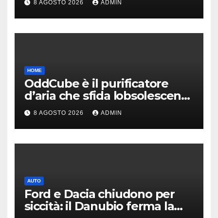
8 AGOSTO 2026
ADMIN
HOME
OddCube è il purificatore
d’aria che sfida lobsolescenza
programmata
8 AGOSTO 2026
ADMIN
AUTO
Ford e Dacia chiudono per
siccità: il Danubio ferma la