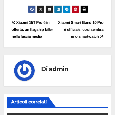
Navigazione
Xiaomi 15T Pro è in
Xiaomi Smart Band 10 Pro
offerta, un flagship killer
è ufficiale: così sembra
articoli
nella fascia media
uno smartwatch
Di
admin
Articoli correlati