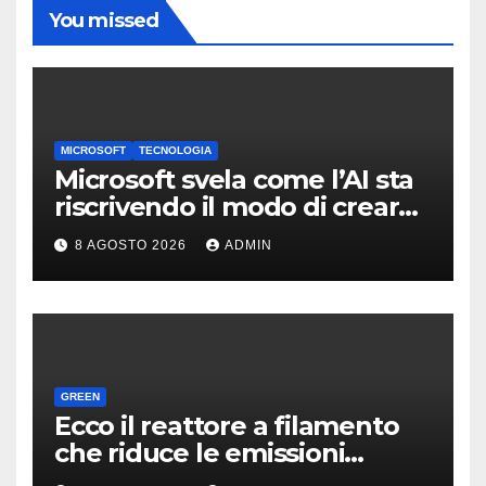
You missed
MICROSOFT
TECNOLOGIA
Microsoft svela come l’AI sta
riscrivendo il modo di creare
software
8 AGOSTO 2026
ADMIN
GREEN
Ecco il reattore a filamento
che riduce le emissioni
dell’industria chimica