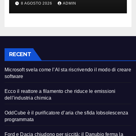
produzione auto
8 AGOSTO 2026
ADMIN
RECENT
Microsoft svela come l’AI sta riscrivendo il modo di creare
software
Ecco il reattore a filamento che riduce le emissioni
dell’industria chimica
OddCube è il purificatore d’aria che sfida lobsolescenza
programmata
Ford e Dacia chiudono per siccità: il Danubio ferma la