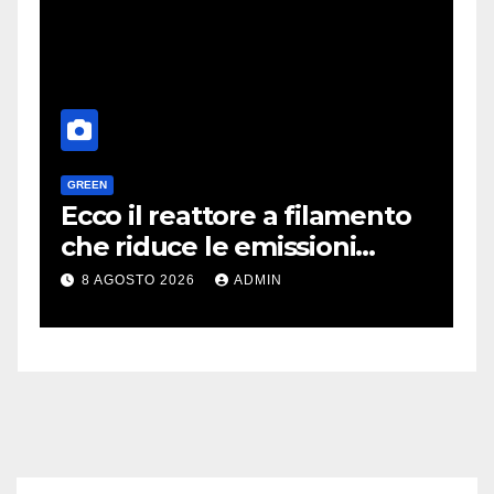
GREEN
H
a
Ecco il reattore a filamento
O
e
che riduce le emissioni
d
dell’industria chimica
l
8 AGOSTO 2026
ADMIN