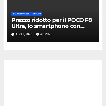
SMARTPHONE
XIAOMI
Prezzo ridotto per il POCO F8
Ultra, lo smartphone con
subwoofer Bose sul retro
AGO 1, 2026
ADMIN