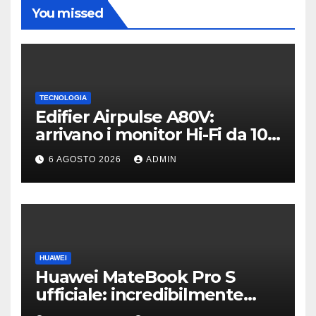
You missed
TECNOLOGIA
Edifier Airpulse A80V:
arrivano i monitor Hi-Fi da 100
W con USB Hi-Res
6 AGOSTO 2026
ADMIN
HUAWEI
Huawei MateBook Pro S
ufficiale: incredibilmente
leggero e supersottile