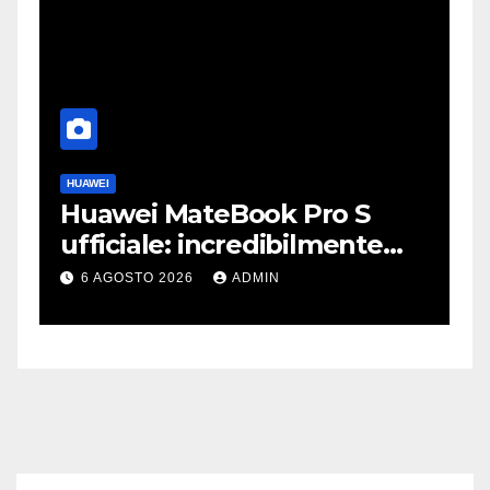
HUAWEI
A
Huawei MateBook Pro S
F
ufficiale: incredibilmente
J
leggero e supersottile
e
6 AGOSTO 2026
ADMIN