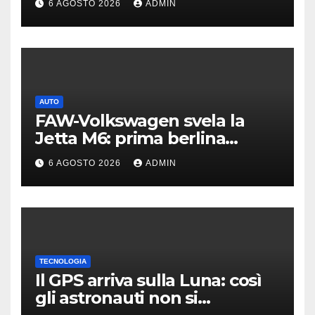
6 AGOSTO 2026
ADMIN
AUTO
FAW-Volkswagen svela la
Jetta M6: prima berlina
elettrica del marchio
6 AGOSTO 2026
ADMIN
TECNOLOGIA
Il GPS arriva sulla Luna: così
gli astronauti non si