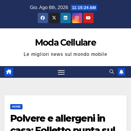
Salta
Gio. Ago 6th, 2026
11:15:25 AM
al
contenuto
Moda Cellulare
Le migliori news sul mondo mobile
HOME
Polvere e allergeni in
casa: Folletto punta sul