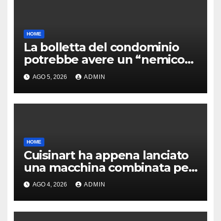
HOME
La bolletta del condominio
potrebbe avere un “nemico”
insospettabile
AGO 5, 2026
ADMIN
HOME
Cuisinart ha appena lanciato
una macchina combinata per
gelato e granite
AGO 4, 2026
ADMIN