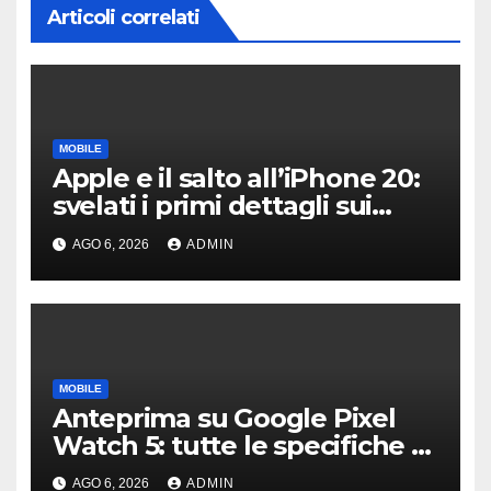
Articoli correlati
MOBILE
Apple e il salto all’iPhone 20:
svelati i primi dettagli sui
display dei futuri top di
AGO 6, 2026
ADMIN
gamma
MOBILE
Anteprima su Google Pixel
Watch 5: tutte le specifiche e
i prezzi trapelati
AGO 6, 2026
ADMIN