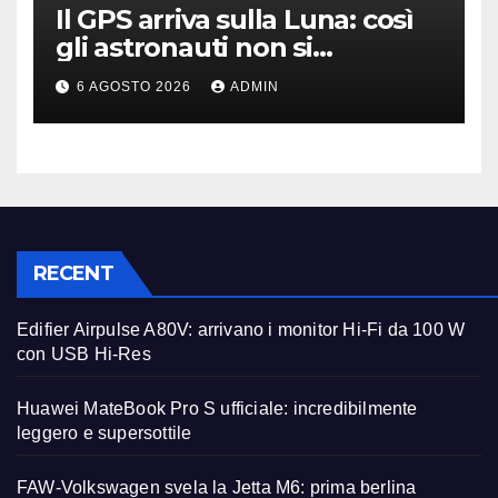
Il GPS arriva sulla Luna: così
gli astronauti non si
perderanno più
6 AGOSTO 2026
ADMIN
RECENT
Edifier Airpulse A80V: arrivano i monitor Hi-Fi da 100 W
con USB Hi-Res
Huawei MateBook Pro S ufficiale: incredibilmente
leggero e supersottile
FAW-Volkswagen svela la Jetta M6: prima berlina