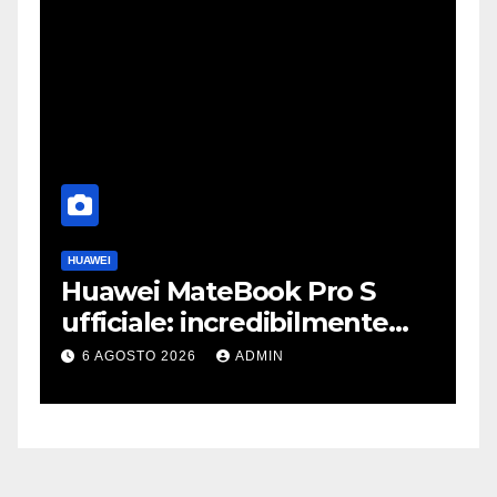
HUAWEI
A
Huawei MateBook Pro S
F
ufficiale: incredibilmente
J
leggero e supersottile
e
6 AGOSTO 2026
ADMIN