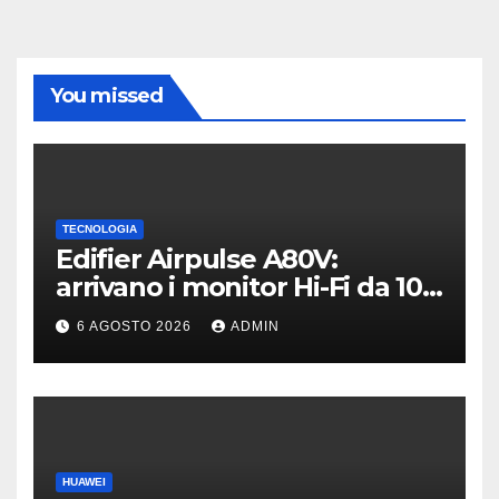
You missed
TECNOLOGIA
Edifier Airpulse A80V:
arrivano i monitor Hi-Fi da 100
W con USB Hi-Res
6 AGOSTO 2026
ADMIN
HUAWEI