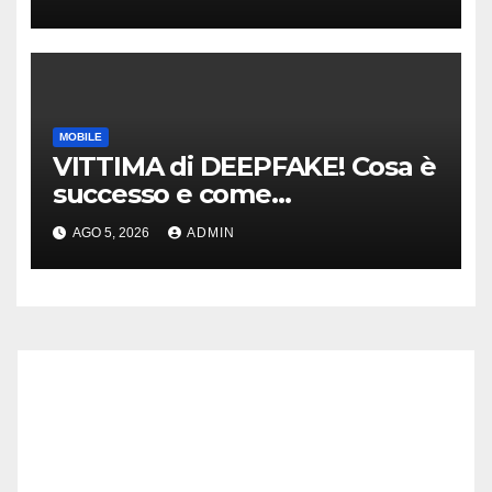
MOBILE
VITTIMA di DEEPFAKE! Cosa è
successo e come
DIFENDERSI!
AGO 5, 2026
ADMIN