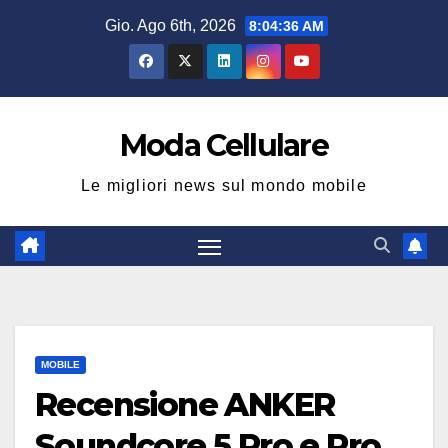
Salta
Gio. Ago 6th, 2026
8:04:37 AM
al
contenuto
Moda Cellulare
Le migliori news sul mondo mobile
MOBILE
Recensione ANKER
Soundcore 5 Pro e Pro