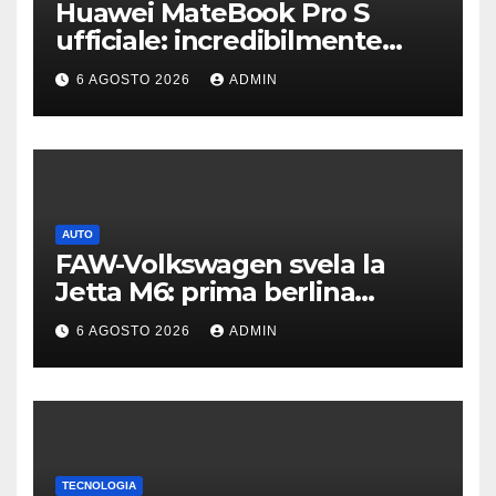
Huawei MateBook Pro S
ufficiale: incredibilmente
leggero e supersottile
6 AGOSTO 2026
ADMIN
AUTO
FAW-Volkswagen svela la
Jetta M6: prima berlina
elettrica del marchio
6 AGOSTO 2026
ADMIN
TECNOLOGIA