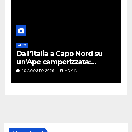
AUTO
T
nk
Dall’Italia a Capo Nord su
S
un’Ape camperizzata:
a
e
l’incredibile impresa di
p
10 AGOSTO 2026
ADMIN
Francesco