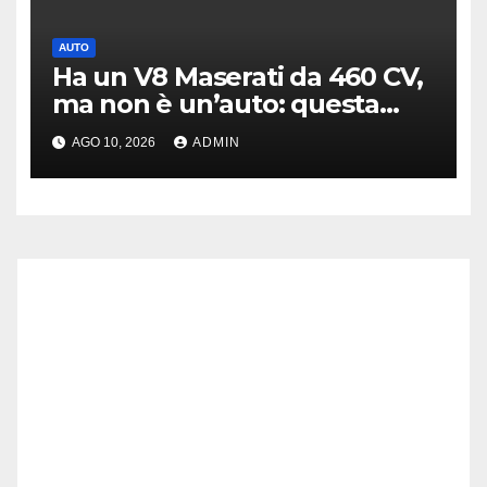
AUTO
Ha un V8 Maserati da 460 CV,
ma non è un’auto: questa
moto costa 144.000 euro
AGO 10, 2026
ADMIN