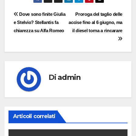
Navigazione
Dove sono finite Giulia
Proroga del taglio delle
e Stelvio? Stellantis fa
accise fino al 6 giugno, ma
articoli
chiarezza su Alfa Romeo
il diesel torna a rincarare
Di
admin
Articoli correlati