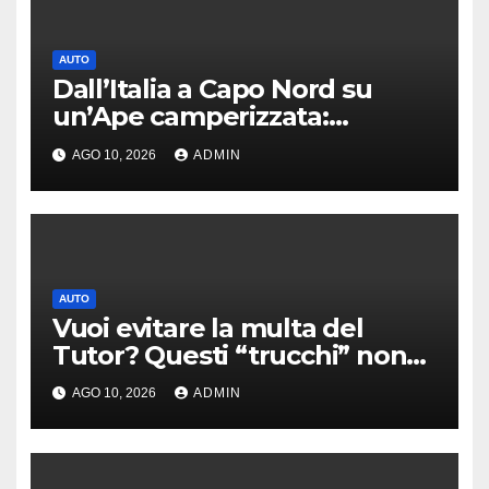
AUTO
Dall’Italia a Capo Nord su
un’Ape camperizzata:
l’incredibile impresa di
AGO 10, 2026
ADMIN
Francesco
AUTO
Vuoi evitare la multa del
Tutor? Questi “trucchi” non
servono a nulla
AGO 10, 2026
ADMIN