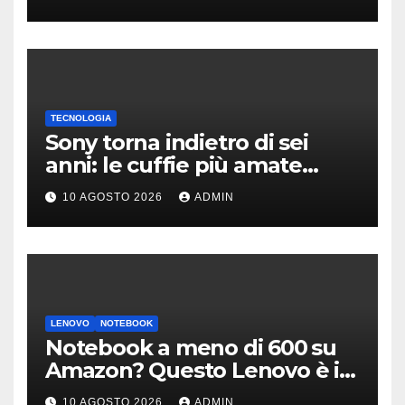
Francesco
TECNOLOGIA
Sony torna indietro di sei
anni: le cuffie più amate
potrebbero rinascere
10 AGOSTO 2026
ADMIN
LENOVO
NOTEBOOK
Notebook a meno di 600 su
Amazon? Questo Lenovo è il
modello giusto (anche a rate)
10 AGOSTO 2026
ADMIN